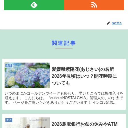
nosta
関連記事
生活
愛媛県紫陽花(あじさい)の名所
2026年見頃はいつ？開花時期に
ついても
いつのまにかゴールデンウイークも終わり、早いところでは梅雨入りを
迎えます。 こんにちは。『curiousNOSTALGHIA』管理人の、のす太で
す。 ページをご覧いただきありがとうございます！ インコ3兄弟
「curiousNOSTALGH...
生活
2026鳥取銀行お盆の休みやATM