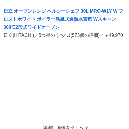
日立 オーブンレンジ ヘルシーシェフ 30L MRO-W1Y W フ
ロストホワイト ボイラー熱風式過熱水蒸気 Wスキャン
300℃2段式ワイドオーブン
日立(HITACHI)／5つ星のうち4.1(573個の評価)／￥49,970
詳細は画像をクリック