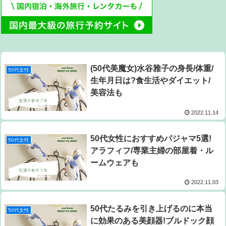
(50代美魔女)水谷雅子の身長/体重/
50代女性
生年月日は?食生活やダイエット/
美容法も
2022.11.14
50代女性におすすめパジャマ5選!
50代女性
アラフィフ/専業主婦の部屋着・ル
ームウェアも
2022.11.03
50代たるみを引き上げるのに本当
50代女性
に効果のある美顔器!ブルドック顔