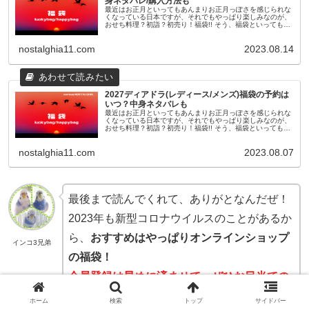
身ネタバレ/購入方法も
最近はお正月といってもあんまりお正月っぽさを感じられな
くなっている日本ですが、それでもやっぱり楽しみなのが、
おせち料理？初詣？初売り！福袋!! そう、福袋といっても最
近のものは11月頃から早々に予約が開始されたり、人気ショ
ップやブランドのも...
nostalghia11.com
2023.08.14
2027ディアドラ(レディース/メンズ)福袋の予約は
いつ？中身ネタバレも
最近はお正月といってもあんまりお正月っぽさを感じられな
くなっている日本ですが、それでもやっぱり楽しみなのが、
おせち料理？初詣？初売り！福袋!! そう、福袋といっても最
近のものは11月頃から早々に予約が開始されたり、人気ショ
ップやブランドのも...
nostalghia11.com
2023.08.07
最後まで読んでくれて、ありがとなんだぜ！
2023年も新型コロナウイルスのことがあるか
ら、
おすすめはやっぱりオンラインショップ
インコ3兄弟
の福袋！
会員登録は早めに済ませて、ぜひお目当ての
福袋をゲット
してほしいんだぜ！
ホーム
検索
トップ
サイドバー