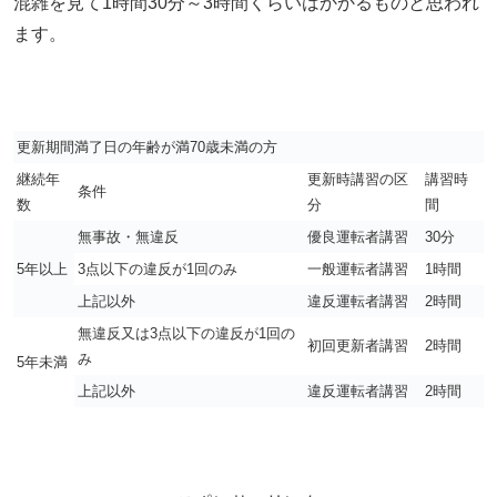
混雑を見て1時間30分～3時間くらいはかかるものと思われ
ます。
更新期間満了日の年齢が満70歳未満の方
継続年
更新時講習の区
講習時
条件
数
分
間
無事故・無違反
優良運転者講習
30分
5年以上
3点以下の違反が1回のみ
一般運転者講習
1時間
上記以外
違反運転者講習
2時間
無違反又は3点以下の違反が1回の
初回更新者講習
2時間
み
5年未満
上記以外
違反運転者講習
2時間