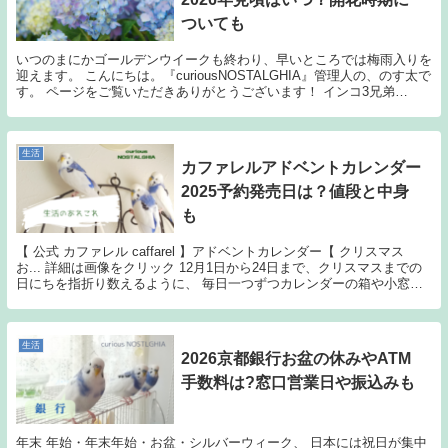
ついても
いつのまにかゴールデンウイークも終わり、早いところでは梅雨入りを
迎えます。 こんにちは。『curiousNOSTALGHIA』管理人の、のす太で
す。 ページをご覧いただきありがとうございます！ インコ3兄弟
「curiousNOSTALGH...
生活
カファレルアドベントカレンダー
2025予約発売日は？値段と中身
も
【 公式 カファレル caffarel 】アドベントカレンダー【 クリスマス
お... 詳細は画像をクリック 12月1日から24日まで、クリスマスまでの
日にちを指折り数えるように、 毎日一つずつカレンダーの箱や小窓を
開けると、そこには小さな...
生活
2026京都銀行お盆の休みやATM
手数料は?窓口営業日や振込みも
年末 年始・年末年始・お盆・シルバーウィーク、 日本には祝日が集中