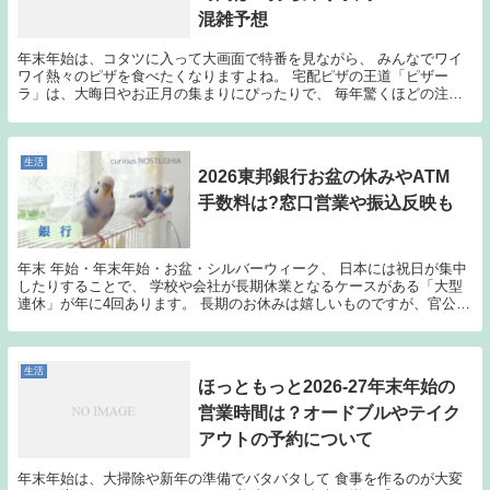
混雑予想
年末年始は、コタツに入って大画面で特番を見ながら、 みんなでワイ
ワイ熱々のピザを食べたくなりますよね。 宅配ピザの王道「ピザー
ラ」は、大晦日やお正月の集まりにぴったりで、 毎年驚くほどの注文
が殺到します。 でも、「年末年始って何時まで営業し...
生活
2026東邦銀行お盆の休みやATM
手数料は?窓口営業や振込反映も
年末 年始・年末年始・お盆・シルバーウィーク、 日本には祝日が集中
したりすることで、 学校や会社が長期休業となるケースがある「大型
連休」が年に4回あります。 長期のお休みは嬉しいものですが、官公庁
なども休みに入ってしまう場合もありますし、 ...
生活
ほっともっと2026-27年末年始の
営業時間は？オードブルやテイク
アウトの予約について
年末年始は、大掃除や新年の準備でバタバタして 食事を作るのが大変