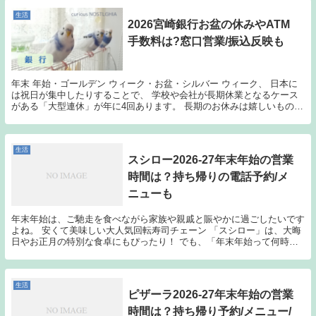
生活
2026宮崎銀行お盆の休みやATM
手数料は?窓口営業/振込反映も
年末 年始・ゴールデン ウィーク・お盆・シルバー ウィーク、 日本に
は祝日が集中したりすることで、 学校や会社が長期休業となるケース
がある「大型連休」が年に4回あります。 長期のお休みは嬉しいもので
すが、官公庁なども休みに入ってしまう場合も...
生活
スシロー2026-27年末年始の営業
時間は？持ち帰りの電話予約/メ
ニューも
年末年始は、ご馳走を食べながら家族や親戚と賑やかに過ごしたいです
よね。 安くて美味しい大人気回転寿司チェーン 「スシロー」は、大晦
日やお正月の特別な食卓にもぴったり！ でも、「年末年始って何時ま
で開いてる？」 「持ち帰りの電話予約はできる？...
生活
ピザーラ2026-27年末年始の営業
時間は？持ち帰り予約/メニュー/