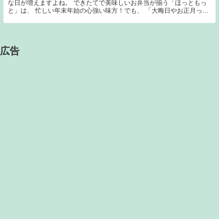
な日が増えますよね。 できたてで美味しいお弁当が揃う「ほっともっ
と」は、 忙しい年末年始の心強い味方！でも、 「大晦日やお正月って
営業してる？」 「オードブルやテイクアウトの事...
広告