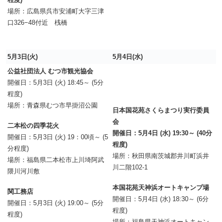
場所：広島県呉市安浦町大字三津
口326−48付近 桟橋
5月3日(火)
5月4日(水)
公益社団法人 むつ市観光協会
開催日：5月3日 (火) 18:45～ (5分
程度)
場所：青森県むつ市早掛沼公園
日本国花苑さくらまつり実行委員
会
二本松の四季花火
開催日：5月4日 (水) 19:30～ (40分
開催日：5月3日 (火) 19：00頃～ (5
程度)
分程度)
場所：秋田県南茨城郡井川町浜井
場所：福島県二本松市上川埼阿武
川二階102-1
隈川河川敷
本国花苑天神浜オートキャンプ場
関工務店
開催日：5月4日 (水) 18:30～ (6分
開催日：5月3日 (火) 19:00～ (5分
程度)
程度)
場所：福島県天神浜オートキャン