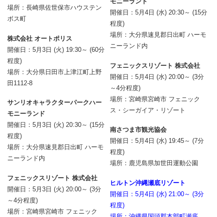
モニーランド
場所：長崎県佐世保市ハウステン
開催日：5月4日 (水) 20:30～ (15分
ボス町
程度)
場所：大分県速見郡日出町 ハーモ
株式会社 オートポリス
ニーランド内
開催日：5月3日 (火) 19:30～ (60分
程度)
フェニックスリゾート 株式会社
場所：大分県日田市上津江町上野
開催日：5月4日 (水) 20:00～ (3分
田1112-8
～4分程度)
場所：宮崎県宮崎市 フェニック
サンリオキャラクターパークハー
ス・シーガイア・リゾート
モニーランド
開催日：5月3日 (火) 20:30～ (15分
南さつま市観光協会
程度)
開催日：5月4日 (水) 19:45～ (7分
場所：大分県速見郡日出町 ハーモ
程度)
ニーランド内
場所：鹿児島県加世田運動公園
フェニックスリゾート 株式会社
ヒルトン沖縄瀬底リゾート
開催日：5月3日 (火) 20:00～ (3分
開催日：5月4日 (水) 21:00～ (3分
～4分程度)
程度)
場所：宮崎県宮崎市 フェニック
場所：沖縄県国頭郡本部町瀬底