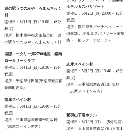
ホテル＆スパリゾート
道の駅うつのみや ろまんちっく
開催日：5月2日 (月) 20:00～ (3分
村
程度)
開催日：5月1日 (日) 19:00～ (5分
場所：愛知県ラグーナベイコート
程度)
倶楽部 ホテル＆スパリゾート前堤
場所：栃木県宇都宮市新里町 道
防（一部ラグーナビーチ）
の駅うつのみや ろまんちっく村
国際ロータリー第2790地区 鋸南
ロータリークラブ
志摩スペイン村
開催日：5月1日 (日) 19:30～ (3分
開催日：5月2日 (月) 19:40～ (3分
程度)
程度)
場所：千葉県保田港(千葉県安房郡
場所：三重県志摩市磯部町坂崎
鋸南町吉浜)
（志摩スペイン村内）
志摩スペイン村
開催日：5月1日 (日) 19:40～ (3分
程度)
鷲羽山下電ホテル
場所：三重県志摩市磯部町坂崎
開催日：5月2日 (月) ～ (5分程度)
（志摩スペイン村内）
場所：岡山県倉敷市鷲羽山下電ホ