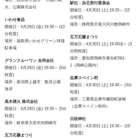
駅伝・浜北実行委員会
火」公園株式会社
開催日：4月30日 (土) 19:20～ (15
分程度)
いわせ食品
場所：静岡県天竜川河川敷岡崎市
開催日：4月29日 (金) 19:30～ (10
分程度)
五万石藤まつり
場所：福島県いわせグリーン球場
開催日：4月30日 (土) 19:05頃～ (3
駐車場
分間程度)
場所：愛知県岡崎市康生町561-
グランクルーワン 合同会社
1（岡崎公園内）
開催日：4月29日 (金) 18:00～ (5分
程度)
志摩スペイン村
場所：新潟県上越市 船見公園
開催日：4月30日 (土) 19:40～ (3分
海岸
程度)
場所：三重県志摩市磯部町坂崎
高木煙火 株式会社
（志摩スペイン村内）
開催日：4月29日 (金) 19:30～ (5分
程度)
日枝神社
場所：岐阜県大垣市内岡崎市
開催日：4月30日 (土) 19:30～ (10
分程度)
五万石藤まつり