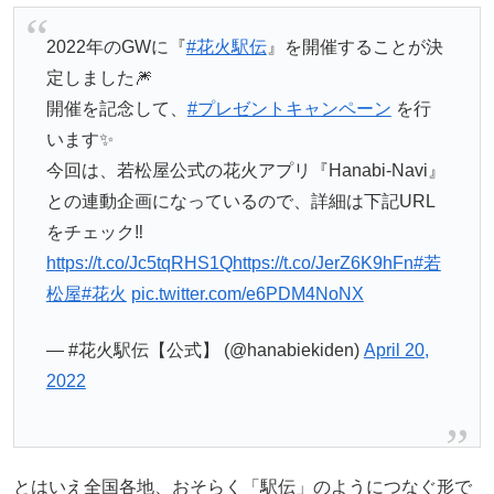
2022年のGWに『
#花火駅伝
』を開催することが決
定しました🎆
開催を記念して、
#プレゼントキャンペーン
を行
います✨
今回は、若松屋公式の花火アプリ『Hanabi-Navi』
との連動企画になっているので、詳細は下記URL
をチェック‼️
https://t.co/Jc5tqRHS1Q
https://t.co/JerZ6K9hFn
#若
松屋
#花火
pic.twitter.com/e6PDM4NoNX
— #花火駅伝【公式】 (@hanabiekiden)
April 20,
2022
とはいえ全国各地、おそらく「駅伝」のようにつなぐ形で