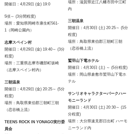
場所：滋賀県近江八幡市田中江町
開催日：4月29日 (金) 19:0
内
5頃～ (3分間程度)
三朝温泉
場所：愛知県岡崎市康生町561-
開催日：4月30日 (土) 20:25～ (5分
1（岡崎公園内）
程度)
場所：鳥取県東伯郡三朝町三朝
志摩スペイン村
（恋谷橋上流）
開催日：4月29日 (金) 19:40～ (3分
程度)
鷲羽山下電ホテル
場所：三重県志摩市磯部町坂崎
開催日：4月30日 (土) ～ (5分程度)
（志摩スペイン村内）
場所：岡山県倉敷市鷲羽山下電ホ
テル
三朝温泉
開催日：4月29日 (金) 20:25～ (5分
サンリオキャラクターパークハー
程度)
モニーランド
場所：鳥取県東伯郡三朝町三朝
開催日：4月30日 (土) 20:30～ (15
（恋谷橋上流）
分程度)
場所：大分県速見郡日出町 ハーモ
TEENS ROCK IN YONAGO実行委
ニーランド内
員会