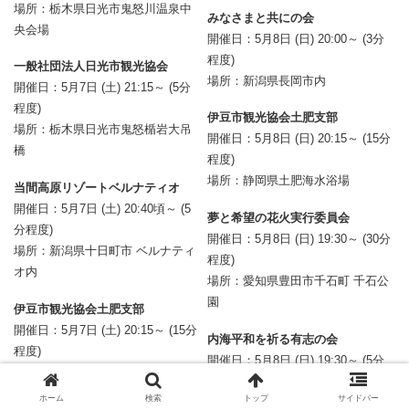
場所：栃木県日光市鬼怒川温泉中
みなさまと共にの会
央会場
開催日：5月8日 (日) 20:00～ (3分
程度)
一般社団法人日光市観光協会
場所：新潟県長岡市内
開催日：5月7日 (土) 21:15～ (5分
程度)
伊豆市観光協会土肥支部
場所：栃木県日光市鬼怒楯岩大吊
開催日：5月8日 (日) 20:15～ (15分
橋
程度)
場所：静岡県土肥海水浴場
当間高原リゾートベルナティオ
開催日：5月7日 (土) 20:40頃～ (5
夢と希望の花火実行委員会
分程度)
開催日：5月8日 (日) 19:30～ (30分
場所：新潟県十日町市 ベルナティ
程度)
オ内
場所：愛知県豊田市千石町 千石公
園
伊豆市観光協会土肥支部
開催日：5月7日 (土) 20:15～ (15分
内海平和を祈る有志の会
程度)
開催日：5月8日 (日) 19:30～ (5分
場所：静岡県土肥海水浴場
程度)
ホーム
検索
トップ
サイドバー
場所：兵庫県南知多町 内海海水