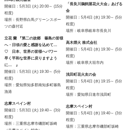
「長良川鵜飼屋花火大会」あげる
開催日：5月3日 (火) 20:00～ (15分
会
程度)
開催日：5月4日 (水) 19:30～ (5分
場所：長野県白馬グリーンスポー
程度)
ツの森付近
場所：岐阜県岐阜市長良川
立花 蘭 『第二の故郷 篠島の皆様
高木煙火 株式会社
へ・日頃の愛と感謝を込めて…
開催日：5月4日 (水) 19:30～ (5分
♡ 日本、世界の皆様へパワー
程度)
早く平和な世界に戻りますよう
場所：岐阜県大垣市内
に… 』
開催日：5月3日 (火) 19:30～ (5分
浅田町花火友の会
程度)
開催日：5月4日 (水) 19:15～ (5分
場所：愛知県知多郡南知多町篠島
程度)
漁港
場所：愛知県日進市浅田町
志摩スペイン村
志摩スペイン村
開催日：5月3日 (火) 19:40～ (3分
開催日：5月4日 (水) 19:40～ (3分
程度)
程度)
場所：三重県志摩市磯部町坂崎
場所：三重県志摩市磯部町坂崎