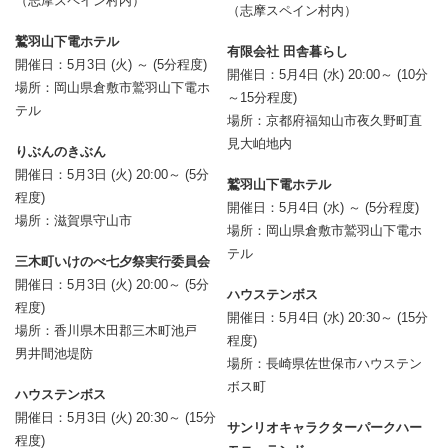
（志摩スペイン村内）
（志摩スペイン村内）
鷲羽山下電ホテル
有限会社 田舎暮らし
開催日：5月3日 (火) ～ (5分程度)
開催日：5月4日 (水) 20:00～ (10分
場所：岡山県倉敷市鷲羽山下電ホ
～15分程度)
テル
場所：京都府福知山市夜久野町直
見大岶地内
りぶんのきぶん
開催日：5月3日 (火) 20:00～ (5分
鷲羽山下電ホテル
程度)
開催日：5月4日 (水) ～ (5分程度)
場所：滋賀県守山市
場所：岡山県倉敷市鷲羽山下電ホ
テル
三木町いけのべ七夕祭実行委員会
開催日：5月3日 (火) 20:00～ (5分
ハウステンボス
程度)
開催日：5月4日 (水) 20:30～ (15分
場所：香川県木田郡三木町池戸
程度)
男井間池堤防
場所：長崎県佐世保市ハウステン
ボス町
ハウステンボス
開催日：5月3日 (火) 20:30～ (15分
サンリオキャラクターパークハー
程度)