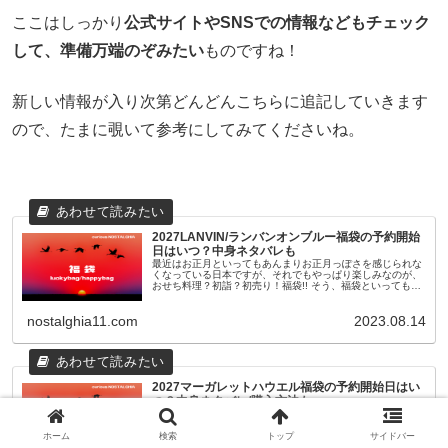
ここはしっかり
公式サイトやSNSでの情報などもチェック
して、準備万端のぞみたい
ものですね！
新しい情報が入り次第どんどんこちらに追記していきます
ので、たまに覗いて参考にしてみてくださいね。
2027LANVIN/ランバンオンブルー福袋の予約開始
日はいつ？中身ネタバレも
最近はお正月といってもあんまりお正月っぽさを感じられな
くなっている日本ですが、それでもやっぱり楽しみなのが、
おせち料理？初詣？初売り！福袋!! そう、福袋といっても最
近のものは11月頃から早々に予約が開始されたり、人気ショ
ップやブランドのも...
nostalghia11.com
2023.08.14
2027マーガレットハウエル福袋の予約開始日はい
つ？中身ネタバレ/購入方法も
[rakuten id="商品番号" kw="キーワード" amazon=0
rakuten=0 yahoo=0]
ホーム
検索
トップ
サイドバー