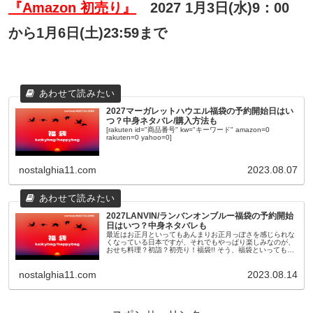
『Amazon 初売り』
2027 1月3日(水)9：00
から1月6日(土)23:59まで
2027マーガレットハウエル福袋の予約開始日はい
つ？中身ネタバレ/購入方法も
[rakuten id="商品番号" kw="キーワード" amazon=0
rakuten=0 yahoo=0]
nostalghia11.com
2023.08.07
2027LANVIN/ランバンオンブルー福袋の予約開始
日はいつ？中身ネタバレも
最近はお正月といってもあんまりお正月っぽさを感じられな
くなっている日本ですが、それでもやっぱり楽しみなのが、
おせち料理？初詣？初売り！福袋!! そう、福袋といっても最
近のものは11月頃から早々に予約が開始されたり、人気ショ
ップやブランドのも...
nostalghia11.com
2023.08.14