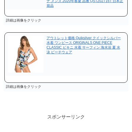
ナ メンズ 2020年春夏 品番 QST202716T 日本正
規品
詳細は画像をクリック
アウトレット価格 Quiksilver クイックシルバー
水着 ワンピース ORIGINALS ONE PIECE
CLASSIC ビキニ 水着 サーフィン 海水浴 夏 水
泳 ビーチウェア
詳細は画像をクリック
スポンサーリンク