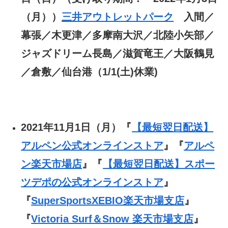
（月））
三井アウトレットパーク
入間／
幕張／木更津／多摩南大沢／北陸小矢部／
ジャズドリーム長島／滋賀竜王／大阪鶴見
／倉敷／仙台港（1/1(土)休業)
2021年11月1日（月）『
【最短翌日配送】
アルペン公式オンラインストア
』『
アルペ
ン楽天市場店
』『
【最短翌日配送】スポー
ツデポの公式オンラインストア
』
『
SuperSportsXEBIO楽天市場支店
』
『
Victoria Surf＆Snow 楽天市場支店
』