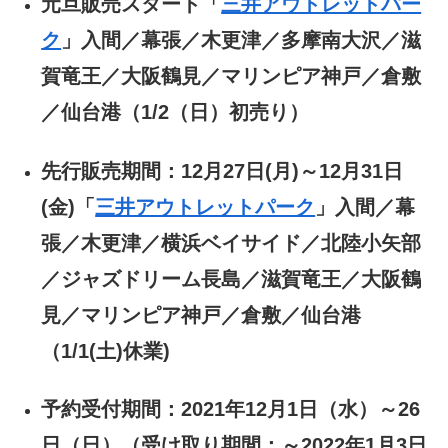
元旦販売スタート「
三井アウトレットパー
ク
」入間／幕張／木更津／多摩南大沢／滋
賀竜王／大阪鶴見／マリンピア神戸／倉敷
／仙台港（1/2（日）初売り）
先行販売期間：12月27日(月)～12月31日
(金)「
三井アウトレットパーク
」入間／幕
張／木更津／横浜ベイサイド／北陸小矢部
／ジャズドリーム長島／滋賀竜王／大阪鶴
見／マリンピア神戸／倉敷／仙台港
（1/1(土)休業)
予約受付期間：2021年12月1日（水）～26
日（日）（受け取り期間：～2022年1月3日