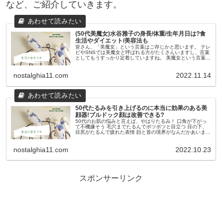
など、ご紹介していきます。
(50代美魔女)水谷雅子の身長/体重/生年月日は?食
生活やダイエット/美容法も
皆さん、「美魔女」という言葉はご存じかと思います。 テレ
ビやSNSでは美魔女と呼ばれる方がたくさんいますし、言葉
としてもうすっかり定着していますね。 美魔女という言葉が
生まれたのは2009年のこと。 意外と最近のことなんです
ね。 光文社のフ...
nostalghia11.com
2022.11.14
50代たるみを引き上げるのに本当に効果のある美
顔器!ブルドック顔は改善できる?
50代のお肌の悩みと言えば、やはりたるみ！ 口角が下がっ
て不機嫌そう 毛穴までたるんでボツボツと目立つ 目の下、
目尻がたるんで疲れた表情 顔と首の境界がなんだかあいまい
ほうれい線・マリオネットラインがくっきり どれも見た目年
齢だけでなく、...
nostalghia11.com
2022.10.23
スポンサーリンク