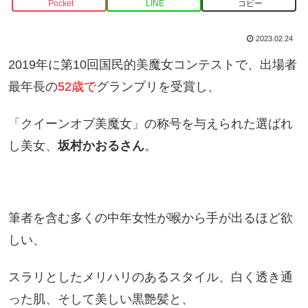
Pocket
LINE
コピー
2023.02.24
2019年に第10回国民的美魔女コンテストで、出場者
最年長の
52歳で
グランプリを受賞し、
「クイーンオブ美魔女」の称号を与えられた選ばれ
し美女、
坂村かおるさん
。
筆者を含む多くの中年女性が喉から手が出るほど欲
しい、
スラリとしたメリハリのあるスタイル、白く透き通
った肌、そして美しい黒艶髪と、