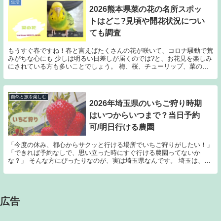
生活
2026熊本県菜の花の名所スポッ
トはどこ?見頃や開花状況につい
ても調査
もうすぐ春ですね！春と言えばたくさんの花が咲いて、コロナ騒動で荒
みがちな心にも 少しは明るい日差しが届くのでは?と、お花見を楽しみ
にされている方も多いことでしょう。 梅、桜、チューリップ、菜の
花、最近はネモフィラなんかも人気がありますが、 ...
自然と旅を楽しむ
2026年埼玉県のいちご狩り時期
はいつからいつまで？当日予約
可/明日行ける農園
「今度の休み、都心からサクッと行ける場所でいちご狩りがしたい！」
「できれば予約なしで、思い立った時にすぐ行ける農園ってないか
な？」 そんな方にぴったりなのが、実は埼玉県なんです。 埼玉は、全
国的な品評会で最高金賞を受賞し続けている最強品種...
広告