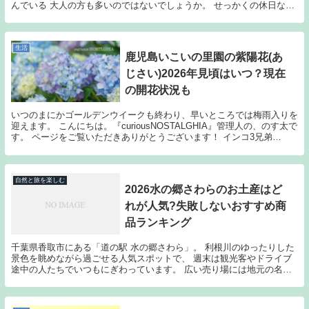
んでいる 大人の方も多いのではないでしょうか。 せっかくの休日な
ら、涼しく快適な空間で 過ごしつつ、日常を...
生活
鹿児島いこいの里園の紫陽花(あ
じさい)2026年見頃はいつ？現在
の開花状況も
いつのまにかゴールデンウイークも終わり、早いところでは梅雨入りを
迎えます。 こんにちは。『curiousNOSTALGHIA』管理人の、のす太で
す。 ページをご覧いただきありがとうございます！ インコ3兄弟
「curiousNOSTALGH...
自然と旅を楽しむ
2026水の郷さわらのお土産はど
れが人気?失敗しないおすすめ商
品ランキング
千葉県香取市にある「道の駅 水の郷さわら」。 利根川のゆったりした
景色を眺めながら過ごせる人気スポットで、 週末は観光客やドライブ
途中の人たちでいつもにぎわっています。 広い売り場には地元の名物
や新鮮な野菜、限定スイーツまでびっしり並んでい...