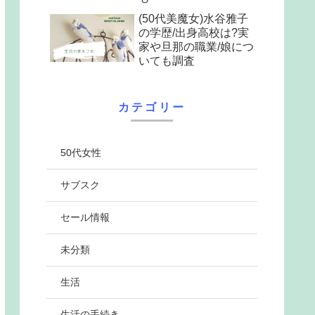
(50代美魔女)水谷雅子
の学歴/出身高校は?実
家や旦那の職業/娘につ
いても調査
カテゴリー
50代女性
サブスク
セール情報
未分類
生活
生活の手続き