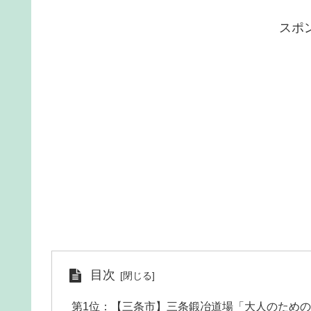
スポ
目次
第1位：【三条市】三条鍛冶道場「大人のため