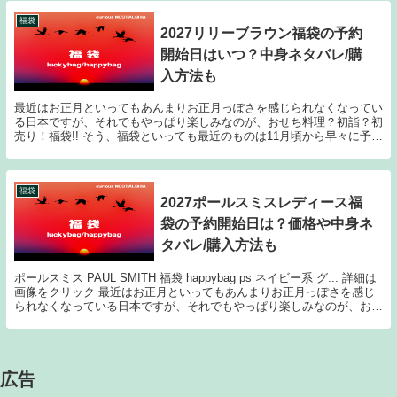
福袋
2027リリーブラウン福袋の予約
開始日はいつ？中身ネタバレ/購
入方法も
最近はお正月といってもあんまりお正月っぽさを感じられなくなってい
る日本ですが、それでもやっぱり楽しみなのが、おせち料理？初詣？初
売り！福袋!! そう、福袋といっても最近のものは11月頃から早々に予約
が開始されたり、人気ショップやブランドのも...
福袋
2027ポールスミスレディース福
袋の予約開始日は？価格や中身ネ
タバレ/購入方法も
ポールスミス PAUL SMITH 福袋 happybag ps ネイビー系 グ... 詳細は
画像をクリック 最近はお正月といってもあんまりお正月っぽさを感じ
られなくなっている日本ですが、それでもやっぱり楽しみなのが、おせ
ち料理？初詣？初売...
広告