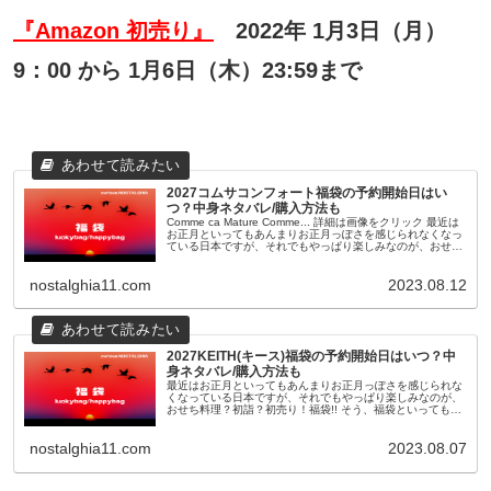
『Amazon 初売り』
2022年 1月3日（月）
9：00 から 1月6日（木）23:59まで
2027コムサコンフォート福袋の予約開始日はい
つ？中身ネタバレ/購入方法も
Comme ca Mature Comme... 詳細は画像をクリック 最近は
お正月といってもあんまりお正月っぽさを感じられなくなっ
ている日本ですが、それでもやっぱり楽しみなのが、おせち
料理？初詣？初売り！福袋!! そう、福袋といっても最近...
nostalghia11.com
2023.08.12
2027KEITH(キース)福袋の予約開始日はいつ？中
身ネタバレ/購入方法も
最近はお正月といってもあんまりお正月っぽさを感じられな
くなっている日本ですが、それでもやっぱり楽しみなのが、
おせち料理？初詣？初売り！福袋!! そう、福袋といっても最
近のものは11月頃から早々に予約が開始されたり、人気ショ
ップやブランドのも...
nostalghia11.com
2023.08.07