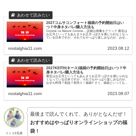
2027コムサコンフォート福袋の予約開始日はい
つ？中身ネタバレ/購入方法も
Comme ca Mature Comme... 詳細は画像をクリック 最近は
お正月といってもあんまりお正月っぽさを感じられなくなっ
ている日本ですが、それでもやっぱり楽しみなのが、おせち
料理？初詣？初売り！福袋!! そう、福袋といっても最近...
nostalghia11.com
2023.08.12
2027KEITH(キース)福袋の予約開始日はいつ？中
身ネタバレ/購入方法も
最近はお正月といってもあんまりお正月っぽさを感じられな
くなっている日本ですが、それでもやっぱり楽しみなのが、
おせち料理？初詣？初売り！福袋!! そう、福袋といっても最
近のものは11月頃から早々に予約が開始されたり、人気ショ
ップやブランドのも...
nostalghia11.com
2023.08.07
最後まで読んでくれて、ありがとなんだぜ！
おすすめはやっぱりオンラインショップの福
袋！
インコ3兄弟