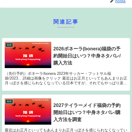
nosta
関連記事
福袋
2026ボネーラ(bonera)福袋の予
約開始日はいつ？中身ネタバレ/
購入方法
（先行予約）ボネーラ/bonera 2023年サッカー・フットサル福
袋/2023... 詳細は画像をクリック 最近はお正月といってもあんまりお正
月っぽさを感じられなくなっている日本ですが、それでもやっぱり楽し
みなのが、おせち料理？初詣？初売...
福袋
2027テイラーメイド福袋の予約
開始日はいつ？中身ネタバレ/購
入方法を調査
最近はお正月といってもあんまりお正月っぽさを感じられなくなってい