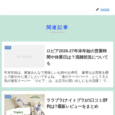
nosta
関連記事
生活
ロピア2026-27年末年始の営業時
間や休業日は？混雑状況について
も
年末年始は、家族みんなで美味しいお肉やお寿司、 豪華なお惣菜を囲
んで賑やかに過ごしたいですよね。 「食のテーマパーク」として大人
気の激安スーパー 「ロピア」は、お正月の買い出しにも大活躍！ で
も、「年末年始って何日まで営業してる？」 「正月...
生活
ララブラ(ナイトブラ)の口コミ/評
判は?通販レビューをまとめ