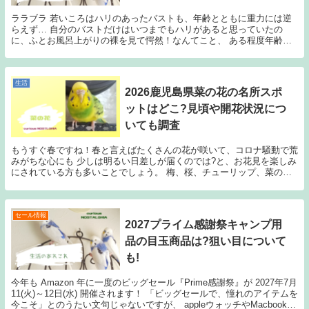
ララブラ 若いころはハリのあったバストも、年齢とともに重力には逆
らえず… 自分のバストだけはいつまでもハリがあると思っていたの
に、ふとお風呂上がりの裸を見て愕然！なんてこと、 ある程度年齢が
いった方なら、実はかなり経験があるはず。 こんなこ...
生活
2026鹿児島県菜の花の名所スポ
ットはどこ?見頃や開花状況につ
いても調査
もうすぐ春ですね！春と言えばたくさんの花が咲いて、コロナ騒動で荒
みがちな心にも 少しは明るい日差しが届くのでは?と、お花見を楽しみ
にされている方も多いことでしょう。 梅、桜、チューリップ、菜の
花、最近はネモフィラなんかも人気がありますが、 ...
セール情報
2027プライム感謝祭キャンプ用
品の目玉商品は?狙い目について
も!
今年も Amazon 年に一度のビッグセール『Prime感謝祭』が 2027年7月
11(火)～12日(水) 開催されます！ 「ビッグセールで、憧れのアイテムを
今こそ」とのうたい文句じゃないですが、 appleウォッチやMacbook／