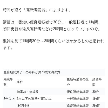
時間が違う「運転者講習」によります。
講習は一番短い優良運転者で30分、一般運転者で1時間、
初回更新や違反運転者などは2時間となっていますので、
混雑を見て1時間30分～3時間くらいはかかるものと思われ
ます。
更新期間満了日の年齢が満70歳未満の方
継続年
更新時講習の区
講習時
条件
数
分
間
無事故・無違反
優良運転者講習
30分
5年以上
3点以下の違反が1回のみ
一般運転者講習
1時間
上記以外
違反運転者講習
2時間