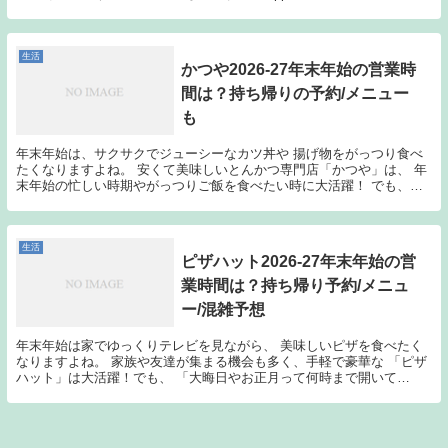
iPa...
生活
かつや2026-27年末年始の営業時
間は？持ち帰りの予約/メニュー
も
年末年始は、サクサクでジューシーなカツ丼や 揚げ物をがっつり食べ
たくなりますよね。 安くて美味しいとんかつ専門店「かつや」は、 年
末年始の忙しい時期やがっつりご飯を食べたい時に大活躍！ でも、
「大晦日やお正月って営業してる？」 「持ち帰りの...
生活
ピザハット2026-27年末年始の営
業時間は？持ち帰り予約/メニュ
ー/混雑予想
年末年始は家でゆっくりテレビを見ながら、 美味しいピザを食べたく
なりますよね。 家族や友達が集まる機会も多く、手軽で豪華な 「ピザ
ハット」は大活躍！でも、 「大晦日やお正月って何時まで開いて
る？」 「予約はいつからできるの？」と気になること...