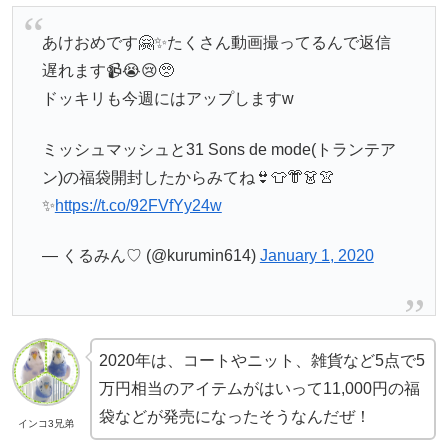
あけおめです🤗✨たくさん動画撮ってるんで返信
遅れます📹😭😢🥺
ドッキリも今週にはアップしますw
ミッシュマッシュと31 Sons de mode(トランテア
ン)の福袋開封したからみてね👙👕👘👗👚
✨
https://t.co/92FVfYy24w
— くるみん♡ (@kurumin614)
January 1, 2020
2020年は、コートやニット、雑貨など5点で5
万円相当のアイテムがはいって11,000円の福
袋などが発売になったそうなんだぜ！
インコ3兄弟