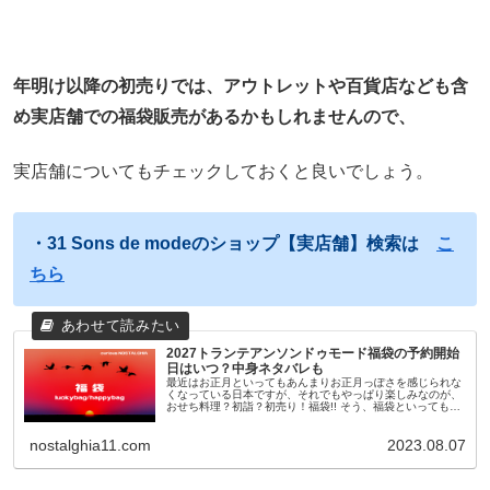
年明け以降の初売りでは、アウトレットや百貨店なども含
め実店舗での福袋販売があるかもしれませんので、
実店舗についてもチェックしておくと良いでしょう。
・31 Sons de modeのショップ【実店舗】検索は
こ
ちら
2027トランテアンソンドゥモード福袋の予約開始
日はいつ？中身ネタバレも
最近はお正月といってもあんまりお正月っぽさを感じられな
くなっている日本ですが、それでもやっぱり楽しみなのが、
おせち料理？初詣？初売り！福袋!! そう、福袋といっても最
近のものは11月頃から早々に予約が開始されたり、人気ショ
ップやブランドのも...
nostalghia11.com
2023.08.07