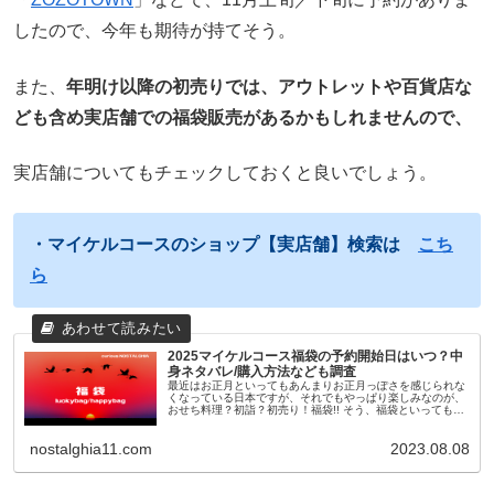
したので、今年も期待が持てそう。
また、
年明け以降の初売りでは、アウトレットや百貨店な
ども含め実店舗での福袋販売があるかもしれませんので、
実店舗についてもチェックしておくと良いでしょう。
・マイケルコースのショップ【実店舗】検索は
こち
ら
2025マイケルコース福袋の予約開始日はいつ？中
身ネタバレ/購入方法なども調査
最近はお正月といってもあんまりお正月っぽさを感じられな
くなっている日本ですが、それでもやっぱり楽しみなのが、
おせち料理？初詣？初売り！福袋!! そう、福袋といっても最
近のものは11月頃から早々に予約が開始されたり、人気ショ
ップやブランドのも...
nostalghia11.com
2023.08.08