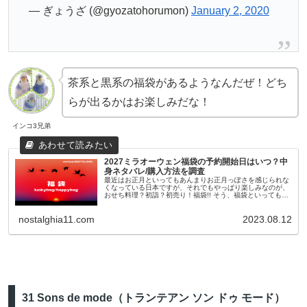
— ぎょうざ (@gyozatohorumon)
January 2, 2020
茶系と黒系の福袋があるようなんだぜ！どち
らが出るかはお楽しみだな！
インコ3兄弟
2027ミラオーウェン福袋の予約開始日はいつ？中
身ネタバレ/購入方法を調査
最近はお正月といってもあんまりお正月っぽさを感じられな
くなっている日本ですが、それでもやっぱり楽しみなのが、
おせち料理？初詣？初売り！福袋!! そう、福袋といっても最
近のものは11月頃から早々に予約が開始されたり、人気ショ
ップやブランドのも...
nostalghia11.com
2023.08.12
31 Sons de mode（トランテアン ソン ドゥ モード）