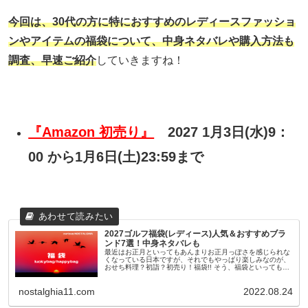
今回は、30代の方に特におすすめのレディースファッショ
ンやアイテムの福袋について、
中身ネタバレや購入方法
も
調査、早速ご紹介
していきますね！
『Amazon 初売り』
2027 1月3日(水)9：
00 から1月6日(土)23:59まで
2027ゴルフ福袋(レディース)人気＆おすすめブラ
ンド7選！中身ネタバレも
最近はお正月といってもあんまりお正月っぽさを感じられな
くなっている日本ですが、それでもやっぱり楽しみなのが、
おせち料理？初詣？初売り！福袋!! そう、福袋といっても最
近のものは11月頃から早々に予約が開始されたり、人気ショ
ップやブランドのも...
nostalghia11.com
2022.08.24