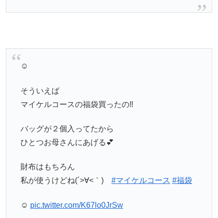
☺︎
そういえば
マイケルコースの福袋買ったの‼️
バッグが２個入ってたから
ひとつお母さんにあげる💕
財布はもちろん
私が使うけどね(´>∀<｀)ゝ
#マイケルコース
#福袋
☺︎
pic.twitter.com/K67lo0JrSw