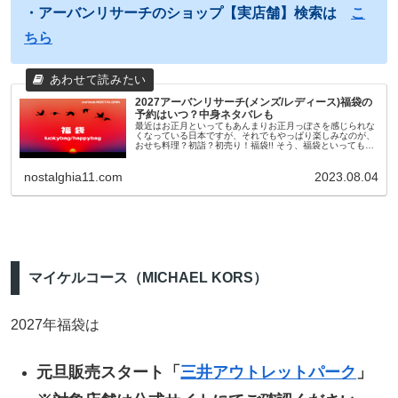
・アーバンリサーチのショップ【実店舗】検索は
こ
ちら
2027アーバンリサーチ(メンズ/レディース)福袋の
予約はいつ？中身ネタバレも
最近はお正月といってもあんまりお正月っぽさを感じられな
くなっている日本ですが、それでもやっぱり楽しみなのが、
おせち料理？初詣？初売り！福袋!! そう、福袋といっても最
近のものは11月頃から早々に予約が開始されたり、人気ショ
ップやブランドのも...
nostalghia11.com
2023.08.04
マイケルコース（MICHAEL KORS）
2027年福袋は
元旦販売スタート「
三井アウトレットパーク
」