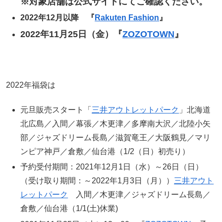
※対象店舗は公式サイトにてご確認ください。
2022年12月以降 『
Rakuten Fashion
』
2022年11月25日（金）『
ZOZOTOWN
』
2022年福袋は
元旦販売スタート「
三井アウトレットパーク
」北海道
北広島／入間／幕張／木更津／多摩南大沢／北陸小矢
部／ジャズドリーム長島／滋賀竜王／大阪鶴見／マリ
ンピア神戸／倉敷／仙台港（1/2（日）初売り）
予約受付期間：2021年12月1日（水）～26日（日）
（受け取り期間：～2022年1月3日（月））
三井アウト
レットパーク
入間／木更津／ジャズドリーム長島／
倉敷／仙台港（1/1(土)休業)