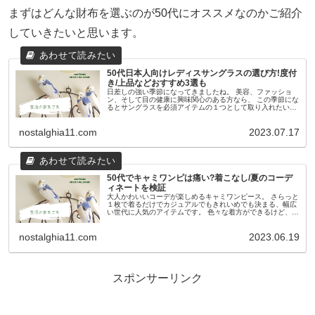
まずはどんな財布を選ぶのが50代にオススメなのかご紹介
していきたいと思います。
50代日本人向けレディスサングラスの選び方!度付
き/上品などおすすめ3選も
日差しの強い季節になってきましたね。 美容、ファッショ
ン、そして目の健康に興味関心のある方なら、 この季節にな
るとサングラスを必須アイテムの１つとして取り入れたいと
考えている方も多いのではないでしょうか？ でも、彫が深い
外国人の顔立ちと違っ...
nostalghia11.com
2023.07.17
50代でキャミワンピは痛い?着こなし/夏のコーデ
ィネートを検証
大人かわいいコーデが楽しめるキャミワンピース。 さらっと
１枚で着るだけでカジュアルでもきれいめでも決まる、幅広
い世代に人気のアイテムです。 色々な着方ができるけど、可
愛くなりすぎてはちょっとまずい大人世代の我々は どう着た
らいいの？と疑問に...
nostalghia11.com
2023.06.19
スポンサーリンク