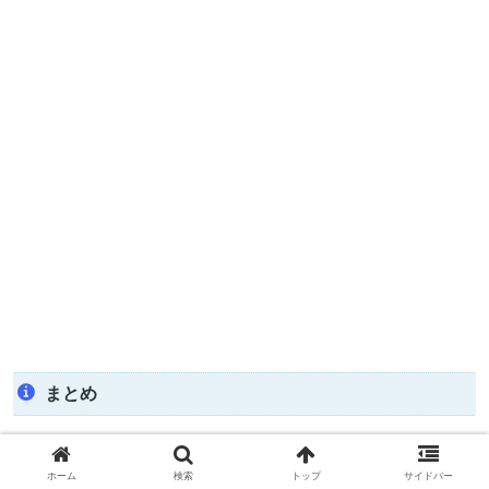
まとめ
いかがでしたか？今回は、以下の点についてご紹介してき
ホーム
検索
トップ
サイドバー
ました。