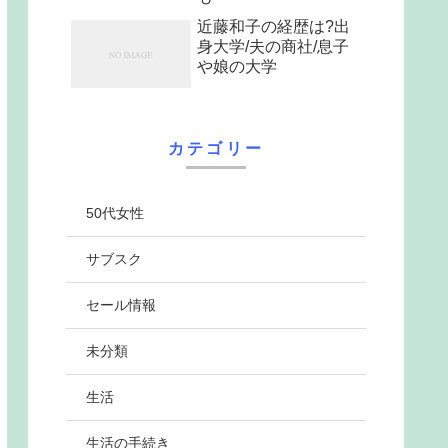
近藤和子の経歴は?出
身大学/夫の商社/息子
や娘の大学
カテゴリー
50代女性
サブスク
セール情報
未分類
生活
生活の手続き