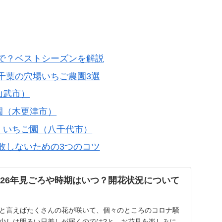
で？ベストシーズンを解説
千葉の穴場いちご農園3選
山武市）
園（木更津市）
）いちご園（八千代市）
敗しないための3つのコツ
026年見ごろや時期はいつ？開花状況について
春と言えばたくさんの花が咲いて、個々のところのコロナ騒
 少しは明るい日差しが届くのでは?と、お花見を楽しみに