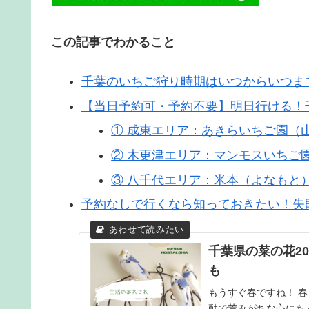
この記事でわかること
千葉のいちご狩り時期はいつからいつま
【当日予約可・予約不要】明日行ける！
① 成東エリア：あきらいちご園（
② 木更津エリア：マンモスいちご
③ 八千代エリア：米本（よなもと
予約なしで行くなら知っておきたい！失
千葉県の菜の花2
も
もうすぐ春ですね！ 
動で荒みがちな心にも