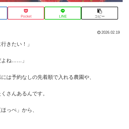
Pocket
LINE
コピー
2026.02.19
に行きたい！」
だよね……」
県には予約なしの先着順で入れる農園や、
たくさんあるんです。
紅ほっぺ」から、
、