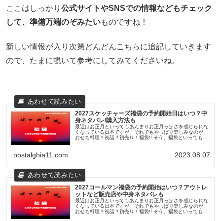
ここはしっかり
公式サイトやSNSでの情報などもチェック
して、準備万端のぞみたい
ものですね！
新しい情報が入り次第どんどんこちらに追記していきます
ので、たまに覗いて参考にしてみてくださいね。
2027スケッチャーズ福袋の予約開始日はいつ？中
身ネタバレ/購入方法も
最近はお正月といってもあんまりお正月っぽさを感じられな
くなっている日本ですが、それでもやっぱり楽しみなのが、
おせち料理？初詣？初売り！福袋!! そう、福袋といっても最
近のものは11月頃から早々に予約が開始されたり、人気ショ
ップやブランドのも...
nostalghia11.com
2023.08.07
2027コールマン福袋の予約開始はいつ？アウトレ
ットなど販売店や中身ネタバレも
最近はお正月といってもあんまりお正月っぽさを感じられな
くなっている日本ですが、それでもやっぱり楽しみなのが、
おせち料理？初詣？初売り！福袋!! そう、福袋といっても最
近のものは11月頃から早々に予約が開始されたり、人気ショ