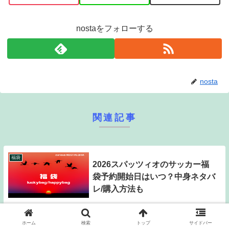
nostaをフォローする
nosta
関連記事
福袋
2026スパッツィオのサッカー福
袋予約開始日はいつ？中身ネタバ
レ/購入方法も
最近はお正月といってもあんまりお正月っぽさを感じられなくなってい
る日本ですが、それでもやっぱり楽しみなのが、おせち料理？初詣？初
売り！福袋!! そう、福袋といっても最近のものは11月頃から早々に予約
ホーム
検索
トップ
サイドバー