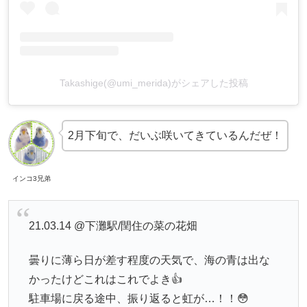
Takashige(@umi_merida)がシェアした投稿
2月下旬で、だいぶ咲いてきているんだぜ！
インコ3兄弟
21.03.14 @下灘駅/閏住の菜の花畑
曇りに薄ら日が差す程度の天気で、海の青は出な
かったけどこれはこれでよき👍
駐車場に戻る途中、振り返ると虹が…！！😳