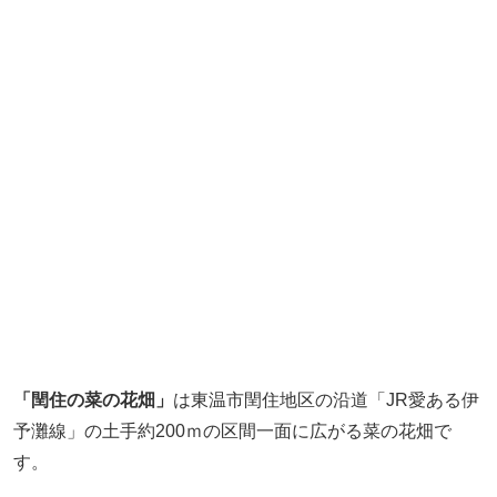
「閏住の菜の花畑」
は東温市閏住地区の沿道「JR愛ある伊
予灘線」の土手約200ｍの区間一面に広がる菜の花畑で
す。