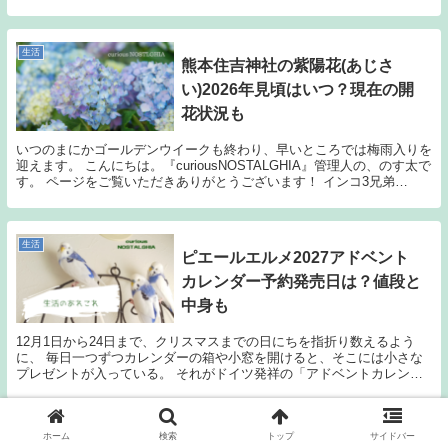
の、のす太です。 ページをご覧い...
生活
熊本住吉神社の紫陽花(あじさ
い)2026年見頃はいつ？現在の開
花状況も
いつのまにかゴールデンウイークも終わり、早いところでは梅雨入りを
迎えます。 こんにちは。『curiousNOSTALGHIA』管理人の、のす太で
す。 ページをご覧いただきありがとうございます！ インコ3兄弟
「curiousNOSTALGH...
生活
ピエールエルメ2027アドベント
カレンダー予約発売日は？値段と
中身も
12月1日から24日まで、クリスマスまでの日にちを指折り数えるよう
に、 毎日一つずつカレンダーの箱や小窓を開けると、そこには小さな
プレゼントが入っている。 それがドイツ発祥の「アドベントカレンダ
ー」です。 毎日のプレゼントの中身は、もともと...
ホーム
検索
トップ
サイドバー