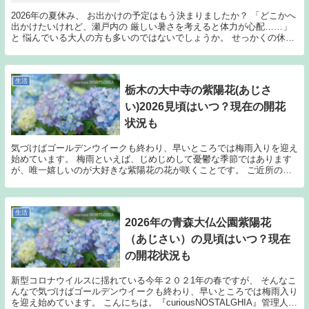
2026年の夏休み、 お出かけの予定はもう決まりましたか？ 「どこかへ
出かけたいけれど、瀬戸内の 厳しい暑さを考えると体力が心配……」
と 悩んでいる大人の方も多いのではないでしょうか。 せっかくの休日
なら、涼しく快適な空間で 過ごしつつ、日...
生活
栃木の大中寺の紫陽花(あじさ
い)2026見頃はいつ？現在の開花
状況も
気づけばゴールデンウイークも終わり、早いところでは梅雨入りを迎え
始めています。 梅雨といえば、じめじめして憂鬱な季節ではあります
が、唯一嬉しいのが大好きな紫陽花の花が咲くことです。 ご近所の庭
先の紫陽花ももちろんきれいなのですが、 紫陽花に...
生活
2026年の青森大仏公園紫陽花
（あじさい）の見頃はいつ？現在
の開花状況も
新型コロナウイルスに揺れている今年２０２1年の春ですが、 そんなこ
んなで気づけばゴールデンウイークも終わり、早いところでは梅雨入り
を迎え始めています。 こんにちは。『curiousNOSTALGHIA』管理人