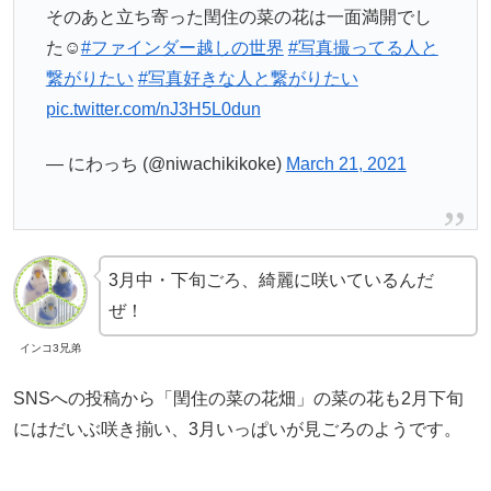
そのあと立ち寄った閏住の菜の花は一面満開でし
た☺️
#ファインダー越しの世界
#写真撮ってる人と
繋がりたい
#写真好きな人と繋がりたい
pic.twitter.com/nJ3H5L0dun
— にわっち (@niwachikikoke)
March 21, 2021
3月中・下旬ごろ、綺麗に咲いているんだ
ぜ！
インコ3兄弟
SNSへの投稿から「閏住の菜の花畑」の菜の花も2月下旬
にはだいぶ咲き揃い、3月いっぱいが見ごろのようです。