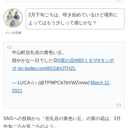
2月下旬ごろは、咲き始めているけど場所に
よってはもう少しって感じかな？
インコ3兄弟
中山町佐礼谷の黄色い丘。
穏やかな一日でした😊
#菜の花
#桜
#ミモザ
#タンポ
ポ
pic.twitter.com/8X2dhOTHZL
— LUCA☆♪ (@TP9IPCb7bVWZmvw)
March 11,
2021
SNSへの投稿から「佐礼谷の黄色い丘」の菜の花は、3月
中旬ごろが見ごろのよう。