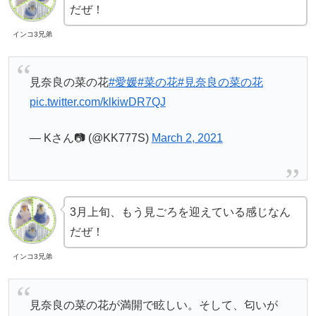
だぜ！
インコ3兄弟
見奈良の菜の花
#愛媛
#菜の花
#見奈良の菜の花
pic.twitter.com/klkiwDR7QJ
— Kさん📷 (@KK777S)
March 2, 2021
3月上旬、もう見ごろを迎えている感じなん
だぜ！
インコ3兄弟
見奈良の菜の花が満開で眩しい。そして、匂いが