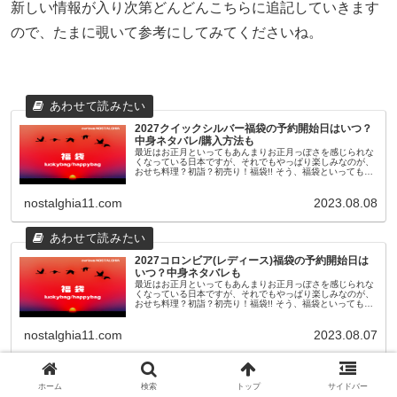
新しい情報が入り次第どんどんこちらに追記していきます
ので、たまに覗いて参考にしてみてくださいね。
2027クイックシルバー福袋の予約開始日はいつ？
中身ネタバレ/購入方法も
最近はお正月といってもあんまりお正月っぽさを感じられな
くなっている日本ですが、それでもやっぱり楽しみなのが、
おせち料理？初詣？初売り！福袋!! そう、福袋といっても最
近のものは11月頃から早々に予約が開始されたり、人気ショ
ップやブランドのも...
nostalghia11.com
2023.08.08
2027コロンビア(レディース)福袋の予約開始日は
いつ？中身ネタバレも
最近はお正月といってもあんまりお正月っぽさを感じられな
くなっている日本ですが、それでもやっぱり楽しみなのが、
おせち料理？初詣？初売り！福袋!! そう、福袋といっても最
近のものは11月頃から早々に予約が開始されたり、人気ショ
ップやブランドのも...
nostalghia11.com
2023.08.07
ホーム
検索
トップ
サイドバー
最後まで読んでくれて、ありがとなんだぜ！