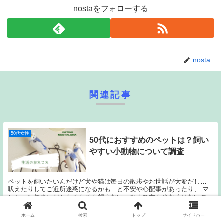
nostaをフォローする
nosta
関連記事
50代女性
50代におすすめのペットは？飼い
やすい小動物について調査
ペットを飼いたいんだけど犬や猫は毎日の散歩やお世話が大変だし…
吠えたりしてご近所迷惑になるかも…と不安や心配事があったり、 マ
ンション住まいだからそもそも飼えない…なんて方も少なくはないので
は？ 我が家も犬を飼いたいのですが、お世話や飼育...
ホーム
検索
トップ
サイドバー