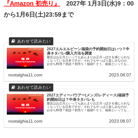
『Amazon 初売り』
2027年 1月3日(水)9：00
から1月6日(土)23:59まで
2027エルエルビーン福袋の予約開始日はいつ？中
身ネタバレ/購入方法を調査
最近はお正月といってもあんまりお正月っぽさを感じられな
くなっている日本ですが、それでもやっぱり楽しみなのが、
おせち料理？初詣？初売り！福袋!! そう、福袋といっても最
近のものは11月頃から早々に予約が開始されたり、人気ショ
ップやブランドのも...
nostalghia11.com
2023.08.07
2027エディーバウアー(メンズ/レディース)福袋予
約開始日は？中身ネタバレも
最近はお正月といってもあんまりお正月っぽさを感じられな
くなっている日本ですが、それでもやっぱり楽しみなのが、
おせち料理？初詣？初売り！福袋!! そう、福袋といっても最
近のものは11月頃から早々に予約が開始されたり、人気ショ
ップやブランドのも...
nostalghia11.com
2023.08.07