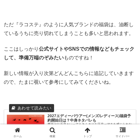
ただ『ラコステ』のように人気ブランドの福袋は、油断し
ているうちに売り切れてしまうことも多いと思われます。
ここはしっかり
公式サイトやSNSでの情報などもチェック
して、準備万端のぞみたい
ものですね！
新しい情報が入り次第どんどんこちらに追記していきます
ので、たまに覗いて参考にしてみてくださいね。
2027エディーバウアー(メンズ/レディース)福袋予
約開始日は？中身ネタバレも
最近はお正月といってもあんまりお正月っぽさを感じられな
くなっている日本ですが、それでもやっぱり楽しみなのが、
おせち料理？初詣？初売り！福袋!! そう、福袋といっても最
近のものは11月頃から早々に予約が開始されたり、人気ショ
ホーム
検索
トップ
サイドバー
ップやブランドのも...