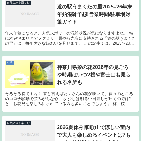
自然と旅を楽しむ
道の駅うまくたの里2025–26年末
年始混雑予想!営業時間/駐車場対
策ガイド
年末年始になると、人気スポットの混雑状況が気になりますよね。 特
に木更津エリアでファミリー層や観光客に支持される「道の駅うまくた
の里」は、毎年大きな賑わいを見せます。 この記事では、2025〜2027
年の年末年始に向けて、混雑予想・営業時間...
生活
神奈川県菜の花2026年の見ごろ
や時期はいつ?桜や富士山も見ら
れる名所も
そろそろ春ですね！ 春と言えばたくさんの花が咲いて、個々のところ
のコロナ騒動で荒みがちな心にも 少しは明るい日差しが届くのでは?
と、お花見を楽しみにされている方も多いことでしょう。 梅、桜、チ
ューリップ、菜の花、最近はネモフィラなんかも人気...
自然と旅を楽しむ
2026夏休み|和歌山で涼しい室内
で大人も楽しめるイベントは?も