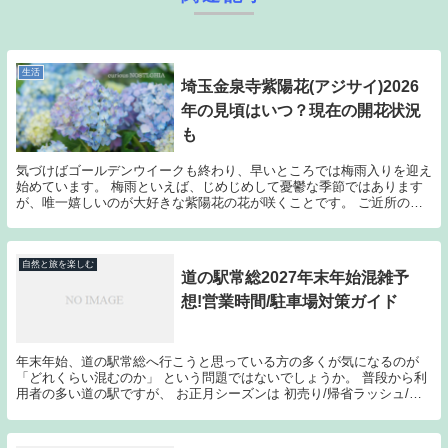
生活
埼玉金泉寺紫陽花(アジサイ)2026
年の見頃はいつ？現在の開花状況
も
気づけばゴールデンウイークも終わり、早いところでは梅雨入りを迎え
始めています。 梅雨といえば、じめじめして憂鬱な季節ではあります
が、唯一嬉しいのが大好きな紫陽花の花が咲くことです。 ご近所の庭
先の紫陽花ももちろんきれいなのですが、 紫陽花に...
自然と旅を楽しむ
道の駅常総2027年末年始混雑予
想!営業時間/駐車場対策ガイド
年末年始、道の駅常総へ行こうと思っている方の多くが気になるのが
「どれくらい混むのか」 という問題ではないでしょうか。 普段から利
用者の多い道の駅ですが、 お正月シーズンは 初売り/帰省ラッシュ/観
光客 が重なるため、 普段とはまったく違う...