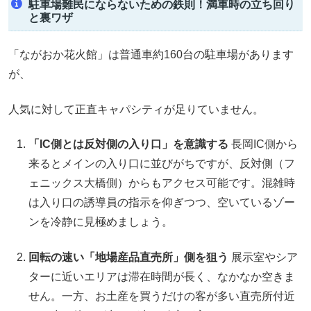
駐車場難民にならないための鉄則！満車時の立ち回り
と裏ワザ
「ながおか花火館」は普通車約160台の駐車場があります
が、
人気に対して正直キャパシティが足りていません。
「IC側とは反対側の入り口」を意識する
長岡IC側から
来るとメインの入り口に並びがちですが、反対側（フ
ェニックス大橋側）からもアクセス可能です。混雑時
は入り口の誘導員の指示を仰ぎつつ、空いているゾー
ンを冷静に見極めましょう。
回転の速い「地場産品直売所」側を狙う
展示室やシア
ターに近いエリアは滞在時間が長く、なかなか空きま
せん。一方、お土産を買うだけの客が多い直売所付近