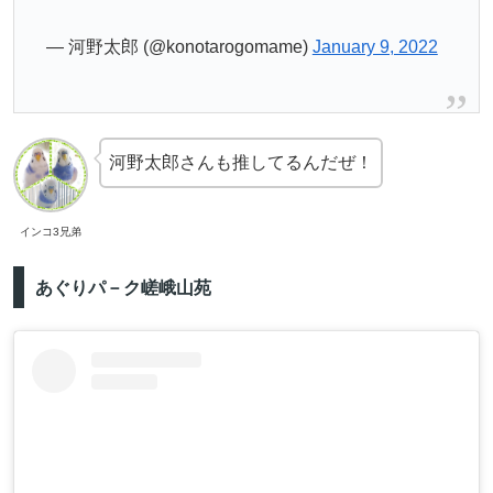
— 河野太郎 (@konotarogomame)
January 9, 2022
河野太郎さんも推してるんだぜ！
インコ3兄弟
あぐりパ－ク嵯峨山苑