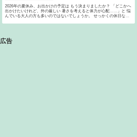
2026年の夏休み、お出かけの予定は もう決まりましたか？ 「どこかへ
出かけたいけれど、外の厳しい 暑さを考えると体力が心配……」と 悩
んでいる大人の方も多いのではないでしょうか。 せっかくの休日な
ら、涼しく快適な空間で 過ごしつつ、日常を...
広告