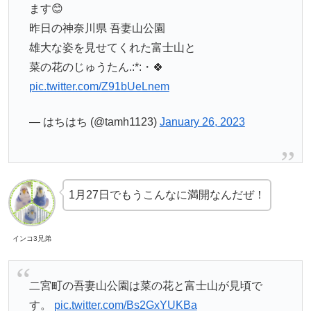
ます😊
昨日の神奈川県 吾妻山公園
雄大な姿を見せてくれた富士山と
菜の花のじゅうたん.:*:・🍀
pic.twitter.com/Z91bUeLnem
— はちはち (@tamh1123)
January 26, 2023
1月27日でもうこんなに満開なんだぜ！
インコ3兄弟
二宮町の吾妻山公園は菜の花と富士山が見頃で
す。
pic.twitter.com/Bs2GxYUKBa