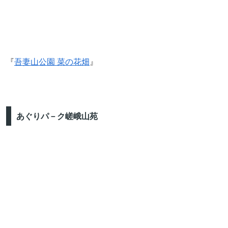
『
吾妻山公園 菜の花畑
』
あぐりパ－ク嵯峨山苑