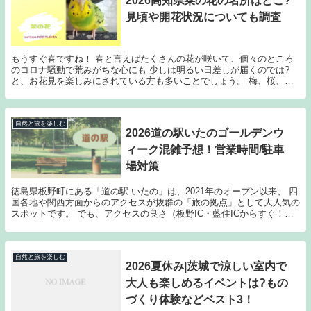
2026高知県菜の花の名所はどこ?
見頃や開花状況についても調査
もうすぐ春ですね！ 春と言えばたくさんの花が咲いて、個々のところ
のコロナ騒動で荒みがちな心にも 少しは明るい日差しが届くのでは?
と、お花見を楽しみにされている方も多いことでしょう。 梅、桜、チ
ューリップ、菜の花、最近はネモフィラなんかも人気...
自然と旅を楽しむ
2026道の駅いたのゴールデンウ
ィーク混雑予想！営業時間/駐車
場対策
徳島県板野町にある「道の駅 いたの」は、2021年のオープン以来、 四
国各地や関西方面からのアクセスが抜群の「旅の拠点」として大人気の
スポットです。 でも、アクセスの良さ（板野IC・藍住ICからすぐ！）
ゆえに、 連休ともなれば駐車場待ちの列...
自然と旅を楽しむ
2026夏休み|茨城で涼しい室内で
大人も楽しめるイベントは?もの
づくり体験などベスト3！