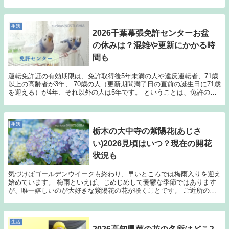
ス／iPad...
生活
2026千葉幕張免許センターお盆
の休みは？混雑や更新にかかる時
間も
運転免許証の有効期限は、免許取得後5年未満の人や違反運転者、71歳
以上の高齢者が3年、 70歳の人（更新期間満了日の直前の誕生日に71歳
を迎える）が4年、それ以外の人は5年です。 ということは、免許の更
新で免許センターを訪れるのも、一般的に...
生活
栃木の大中寺の紫陽花(あじさ
い)2026見頃はいつ？現在の開花
状況も
気づけばゴールデンウイークも終わり、早いところでは梅雨入りを迎え
始めています。 梅雨といえば、じめじめして憂鬱な季節ではあります
が、唯一嬉しいのが大好きな紫陽花の花が咲くことです。 ご近所の庭
先の紫陽花ももちろんきれいなのですが、 紫陽花に...
生活