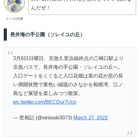
んだぜ！
インコ3兄弟
長井海の手公園（ソレイユの丘）
3月6日日曜日、京急久里浜線終点の三崎口駅より
京急バスで、長井海の手公園・ソレイユの丘へ。
入口ゲートをくぐると入口花畑は菜の花が息の長
い満開状態で黄色い絨毯のさなかを相模湾、江ノ
島など展望を楽しみつつ散策。
pic.twitter.com/BECDur7Uco
— 世相記 (@sesouki3073)
March 27, 2022