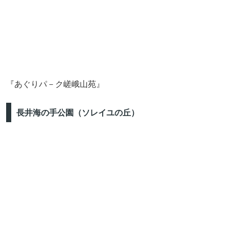
『あぐりパ－ク嵯峨山苑』
長井海の手公園（ソレイユの丘）