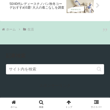
50/40代レディースチノパン秋冬コー
デおすすめ5選! 大人の着こなしを調査
ホーム
生活
記事検索
スポンサーリンク
ホーム
検索
トップ
サイドバー
curious NOSTALGHIA