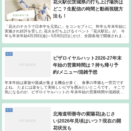
花火駅伝茨城県の打ち上げ場所は
どこ？生配信の時間と動画視聴方
法も！
「花火のチカラで日本中を元気に」をコンセプトに、昨年も年末年始に
実施され好評を苦した 花火を打ち上げるイベント『花火駅伝』が、 今
年も年末年始4月29日(金)～5月8日(日)にかけ、全国各地で開催されま
す。 さらに、2021年はコロナウィル...
生活
ピザロイヤルハット2026-27年末
年始の営業時間は？持ち帰り予
約/メニュー/混雑予想
年末年始は家族や親戚が集まる機会が多く、 食事の準備も一苦労です
よね。 たまには楽をして美味しいピザを囲みたいところです。 そこで
気になるのが、ピザロイヤルハットの 年末年始の営業時間や混雑状
況。 事前にしっかり予約して、慌てずに美味しいピ...
生活
北海道明善寺の紫陽花(あじさ
い)2026年見頃はいつ？現在の開
花状況も