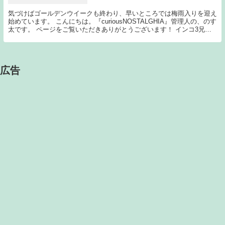
気づけばゴールデンウイークも終わり、早いところでは梅雨入りを迎え
始めています。 こんにちは。『curiousNOSTALGHIA』管理人の、のす
太です。 ページをご覧いただきありがとうございます！ インコ3兄弟
「curiousNOSTAL...
広告