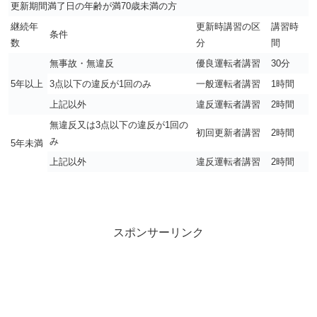
更新期間満了日の年齢が満70歳未満の方
継続年
更新時講習の区
講習時
条件
数
分
間
無事故・無違反
優良運転者講習
30分
5年以上
3点以下の違反が1回のみ
一般運転者講習
1時間
上記以外
違反運転者講習
2時間
無違反又は3点以下の違反が1回の
初回更新者講習
2時間
み
5年未満
上記以外
違反運転者講習
2時間
スポンサーリンク