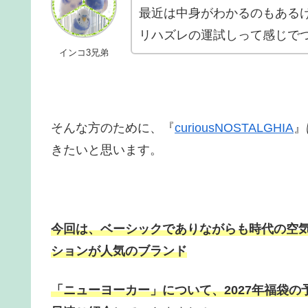
最近は中身がわかるのもある
リハズレの運試しって感じで
インコ3兄弟
そんな方のために、『
curiousNOSTALGHIA
』
きたいと思います。
今回は、ベーシックでありながらも時代の空
ションが人気のブランド
「ニューヨーカー」
について、
2027年福袋