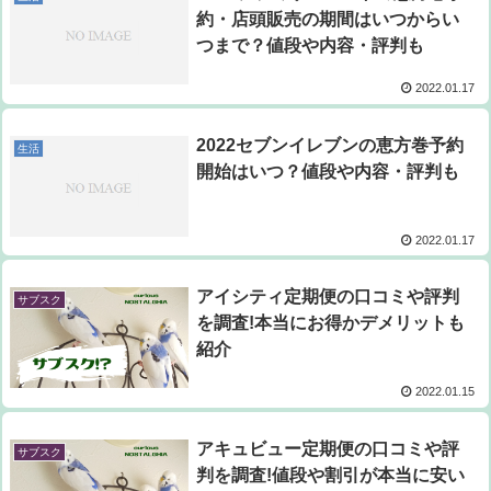
約・店頭販売の期間はいつからい
つまで？値段や内容・評判も
2022.01.17
2022セブンイレブンの恵方巻予約
生活
開始はいつ？値段や内容・評判も
2022.01.17
アイシティ定期便の口コミや評判
サブスク
を調査!本当にお得かデメリットも
紹介
2022.01.15
アキュビュー定期便の口コミや評
サブスク
判を調査!値段や割引が本当に安い