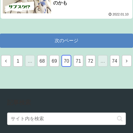
のかも
2022.01.10
次のページ
前
次
1
…
68
69
70
71
72
…
74
へ
へ
記事検索