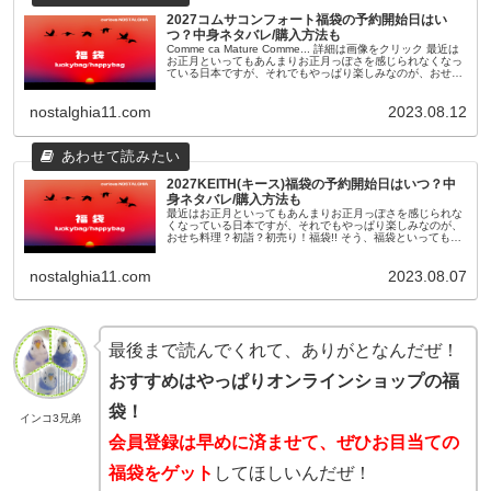
2027コムサコンフォート福袋の予約開始日はい
つ？中身ネタバレ/購入方法も
Comme ca Mature Comme... 詳細は画像をクリック 最近は
お正月といってもあんまりお正月っぽさを感じられなくなっ
ている日本ですが、それでもやっぱり楽しみなのが、おせち
料理？初詣？初売り！福袋!! そう、福袋といっても最近...
nostalghia11.com
2023.08.12
2027KEITH(キース)福袋の予約開始日はいつ？中
身ネタバレ/購入方法も
最近はお正月といってもあんまりお正月っぽさを感じられな
くなっている日本ですが、それでもやっぱり楽しみなのが、
おせち料理？初詣？初売り！福袋!! そう、福袋といっても最
近のものは11月頃から早々に予約が開始されたり、人気ショ
ップやブランドのも...
nostalghia11.com
2023.08.07
最後まで読んでくれて、ありがとなんだぜ！
おすすめはやっぱりオンラインショップの福
袋！
インコ3兄弟
会員登録は早めに済ませて、ぜひお目当ての
福袋をゲット
してほしいんだぜ！