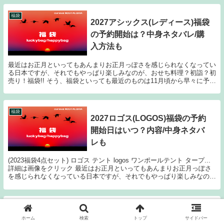
福袋
2027アシックス(レディース)福袋
の予約開始は？中身ネタバレ/購
入方法も
最近はお正月といってもあんまりお正月っぽさを感じられなくなってい
る日本ですが、それでもやっぱり楽しみなのが、おせち料理？初詣？初
売り！福袋!! そう、福袋といっても最近のものは11月頃から早々に予約
が開始されたり、人気ショップやブランドのも...
福袋
2027ロゴス(LOGOS)福袋の予約
開始日はいつ？内容/中身ネタバ
レも
(2023福袋4点セット) ロゴス テント logos ワンポールテント タープ...
詳細は画像をクリック 最近はお正月といってもあんまりお正月っぽさ
を感じられなくなっている日本ですが、それでもやっぱり楽しみなの
が、おせち料理？初詣？初売...
福袋
2027プーマ(PUMA)レディース福
ホーム
検索
トップ
サイドバー