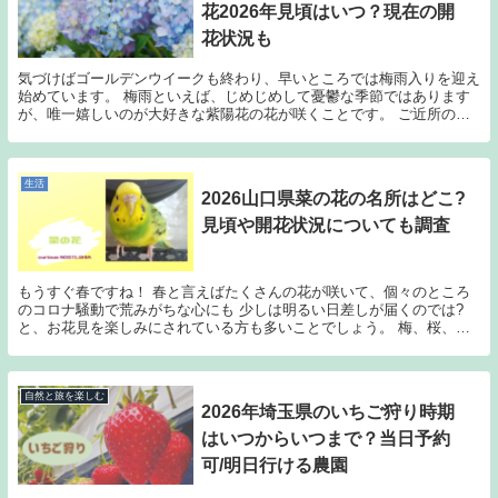
花2026年見頃はいつ？現在の開
花状況も
気づけばゴールデンウイークも終わり、早いところでは梅雨入りを迎え
始めています。 梅雨といえば、じめじめして憂鬱な季節ではあります
が、唯一嬉しいのが大好きな紫陽花の花が咲くことです。 ご近所の庭
先の紫陽花ももちろんきれいなのですが、 紫陽花に...
生活
2026山口県菜の花の名所はどこ?
見頃や開花状況についても調査
もうすぐ春ですね！ 春と言えばたくさんの花が咲いて、個々のところ
のコロナ騒動で荒みがちな心にも 少しは明るい日差しが届くのでは?
と、お花見を楽しみにされている方も多いことでしょう。 梅、桜、チ
ューリップ、菜の花、最近はネモフィラなんかも人気...
自然と旅を楽しむ
2026年埼玉県のいちご狩り時期
はいつからいつまで？当日予約
可/明日行ける農園