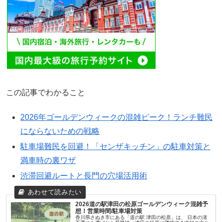
この記事でわかること
2026年ゴールデンウィークの混雑ピーク！ランチ難民
にならないための戦略
駐車場難民を回避！「センザキッチン」の駐車対策と
満車時の裏ワザ
渋滞回避ルートと長門の穴場活用術
2026道の駅津田の松原ゴールデンウィーク混雑予
想！営業時間/駐車場対策
香川県さぬき市にある「道の駅 津田の松原」は、 日本の渚