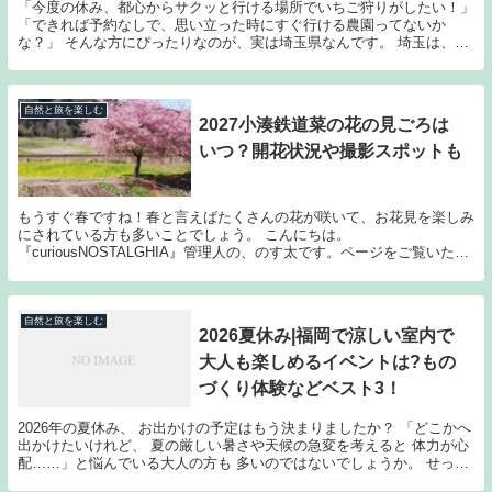
「今度の休み、都心からサクッと行ける場所でいちご狩りがしたい！」
「できれば予約なしで、思い立った時にすぐ行ける農園ってないか
な？」 そんな方にぴったりなのが、実は埼玉県なんです。 埼玉は、全
国的な品評会で最高金賞を受賞し続けている最強品種...
自然と旅を楽しむ
2027小湊鉄道菜の花の見ごろは
いつ？開花状況や撮影スポットも
もうすぐ春ですね！春と言えばたくさんの花が咲いて、お花見を楽しみ
にされている方も多いことでしょう。 こんにちは。
『curiousNOSTALGHIA』管理人の、のす太です。ページをご覧いただ
きありがとうございます！ インコ3兄弟 「curi...
自然と旅を楽しむ
2026夏休み|福岡で涼しい室内で
大人も楽しめるイベントは?もの
づくり体験などベスト3！
2026年の夏休み、 お出かけの予定はもう決まりましたか？ 「どこかへ
出かけたいけれど、 夏の厳しい暑さや天候の急変を考えると 体力が心
配……」と悩んでいる大人の方も 多いのではないでしょうか。 せっか
くの休日なら、涼しく快適な空間で 過ご...