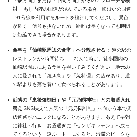
「萩方面」または「下関方面」からのアプローチを検
討：
もし内陸の国道が混んでいる場合、海沿いの国道
191号線を利用するルートを検討してください。景色
が良く、信号も少ないため、距離は長くなっても時間
は短縮できる場合があります。
食事を「仙崎駅周辺の食堂」へ分散させる：
道の駅の
レストランが2時間待ち……なんて時は、徒歩圏内の
仙崎駅周辺にある食堂を覗いてみてください。地元の
人に愛される「焼き鳥」や「魚料理」の店があり、道
の駅よりも落ち着いて食べられることがあります。
近隣の「東後畑棚田」や「元乃隅神社」との順番入れ
替え
SNS映えで人気の「元乃隅神社」へ向かう車で周
辺道路がパニックになることがあります。あえて早朝
に神社へ行き、お昼過ぎに「センザキッチン」へ戻っ
てくるという「逆ルート」にすると、渋滞のピークを