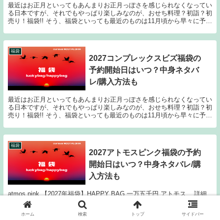
最近はお正月といってもあんまりお正月っぽさを感じられなくなってい
る日本ですが、それでもやっぱり楽しみなのが、おせち料理？初詣？初
売り！福袋!! そう、福袋といっても最近のものは11月頃から早々に予約
が開始されたり、人気ショップやブランドのも...
福袋
2027コンプレックスビズ福袋の
予約開始日はいつ？中身ネタバ
レ/購入方法も
最近はお正月といってもあんまりお正月っぽさを感じられなくなってい
る日本ですが、それでもやっぱり楽しみなのが、おせち料理？初詣？初
売り！福袋!! そう、福袋といっても最近のものは11月頃から早々に予約
が開始されたり、人気ショップやブランドのも...
福袋
2027アトモスピンク福袋の予約
開始日はいつ？中身ネタバレ/購
入方法も
atmos pink 【2027年福袋】HAPPY BAG 一万五千円 アトモス... 詳細
は画像をクリック 最近はお正月といってもあんまりお正月っぽさを感
じられなくなっている日本ですが、それでもやっぱり楽しみなのが、お
ホーム
検索
トップ
サイドバー
せち料理？初詣？初売...