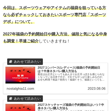
今回は、スポーツウェアやアイテムの福袋を狙っている方
なら必ずチェックしておきたいスポーツ専門店「スポーツ
デポ」について、
2027年福袋の予約開始日や購入方法、
値段と気になる中身
も調査！早速ご紹介
していきますね！
2027コンバース(レディース)福袋の予約開始日
は？中身ネタバレ/購入方法も
最近はお正月といってもあんまりお正月っぽさを感じられな
くなっている日本ですが、それでもやっぱり楽しみなのが、
おせち料理？初詣？初売り！福袋!! そう、福袋といっても最
近のものは11月頃から早々に予約が開始されたり、人気ショ
ップやブランドのも...
nostalghia11.com
2023.08.06
2027スケッチャーズ福袋の予約開始日はいつ？中
身ネタバレ/購入方法も