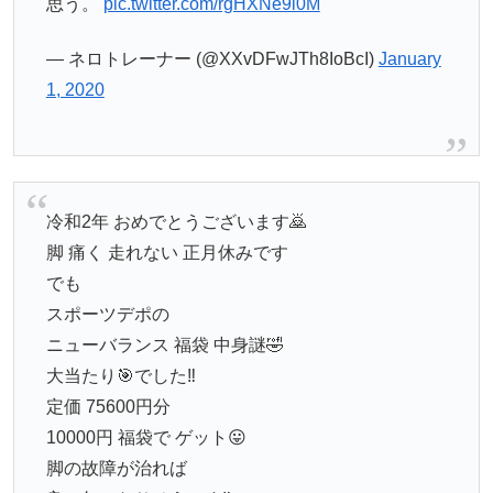
思う。
pic.twitter.com/rgHXNe9i0M
— ネロトレーナー (@XXvDFwJTh8IoBcI)
January
1, 2020
冷和2年 おめでとうございます🙇
脚 痛く 走れない 正月休みです
でも
スポーツデポの
ニューバランス 福袋 中身謎🤣
大当たり🎯でした‼️
定価 75600円分
10000円 福袋で ゲット😛
脚の故障が治れば