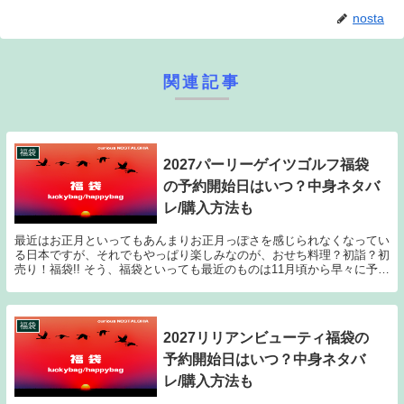
nosta
関連記事
福袋
2027パーリーゲイツゴルフ福袋
の予約開始日はいつ？中身ネタバ
レ/購入方法も
最近はお正月といってもあんまりお正月っぽさを感じられなくなってい
る日本ですが、それでもやっぱり楽しみなのが、おせち料理？初詣？初
売り！福袋!! そう、福袋といっても最近のものは11月頃から早々に予約
が開始されたり、人気ショップやブランドのも...
福袋
2027リリアンビューティ福袋の
予約開始日はいつ？中身ネタバ
レ/購入方法も