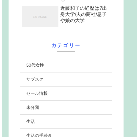
近藤和子の経歴は?出
身大学/夫の商社/息子
や娘の大学
カテゴリー
50代女性
サブスク
セール情報
未分類
生活
生活の手続き