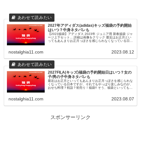
2027年アディダス(adidas)キッズ福袋の予約開始
はいつ？中身ネタバレも
【2023福袋】アディダス 2023年 ジュニア用 新春福袋 ジャ
ージ上下セット... 詳細は画像をクリック 最近はお正月とい
ってもあんまりお正月っぽさを感じられなくなっている日本
ですが、それでもやっぱり楽しみなのが、おせち料理？初
詣？初売...
nostalghia11.com
2023.08.12
2027FILA(キッズ)福袋の予約開始日はいつ？女の
子/男の子中身ネタバレも
最近はお正月といってもあんまりお正月っぽさを感じられな
くなっている日本ですが、それでもやっぱり楽しみなのが、
おせち料理？初詣？初売り！福袋!! そう、福袋といっても最
近のものは11月頃から早々に予約が開始されたり、人気ショ
ップやブランドのも...
nostalghia11.com
2023.08.07
スポンサーリンク