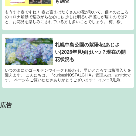
も調査
もうすぐ春ですね！ 春と言えばたくさんの花が咲いて、個々のところ
のコロナ騒動で荒みがちな心にも 少しは明るい日差しが届くのでは?
と、お花見を楽しみにされている方も多いことでしょう。 梅、桜、チ
ューリップ、菜の花、最近はネモフィラなんかも人気...
生活
札幌中島公園の紫陽花(あじさ
い)2026年見頃はいつ？現在の開
花状況も
いつのまにかゴールデンウイークも終わり、早いところでは梅雨入りを
迎えます。 こんにちは。『curiousNOSTALGHIA』管理人の、のす太で
す。 ページをご覧いただきありがとうございます！ インコ3兄弟
「curiousNOSTALGH...
広告