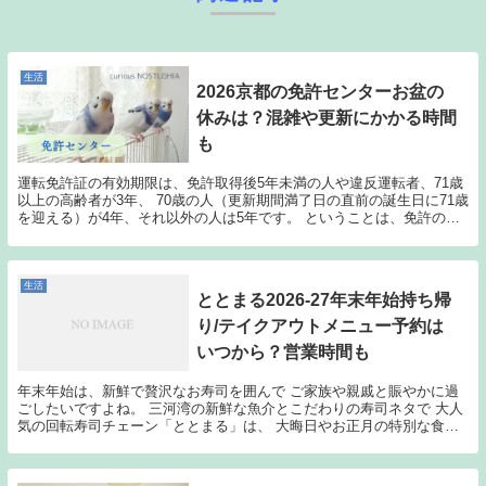
生活
2026京都の免許センターお盆の
休みは？混雑や更新にかかる時間
も
運転免許証の有効期限は、免許取得後5年未満の人や違反運転者、71歳
以上の高齢者が3年、 70歳の人（更新期間満了日の直前の誕生日に71歳
を迎える）が4年、それ以外の人は5年です。 ということは、免許の更
新で免許センターを訪れるのも、一般的に...
生活
ととまる2026-27年末年始持ち帰
り/テイクアウトメニュー予約は
いつから？営業時間も
年末年始は、新鮮で贅沢なお寿司を囲んで ご家族や親戚と賑やかに過
ごしたいですよね。 三河湾の新鮮な魚介とこだわりの寿司ネタで 大人
気の回転寿司チェーン「ととまる」は、 大晦日やお正月の特別な食卓
にも大活躍！ でも、「年末年始のテイクアウト予...