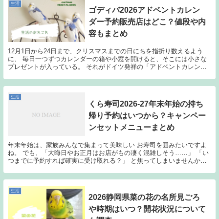
生活
ゴディバ2026アドベントカレン
ダー予約販売店はどこ？値段や内
容もまとめ
12月1日から24日まで、クリスマスまでの日にちを指折り数えるよう
に、 毎日一つずつカレンダーの箱や小窓を開けると、そこには小さな
プレゼントが入っている。 それがドイツ発祥の「アドベントカレンダ
ー」です。 毎日のプレゼントの中身は、もともと...
生活
くら寿司2026-27年末年始の持ち
帰り予約はいつから？キャンペー
ンセットメニューまとめ
年末年始は、家族みんなで集まって美味しい お寿司を囲みたいですよ
ね。 でも、「大晦日やお正月はお店がもの凄く混雑しそう……」 「い
つまでに予約すれば確実に受け取れる？」 と焦ってしまいませんか？
今回は、大人気のくら寿司における2026-2...
生活
2026静岡県菜の花の名所見ごろ
や時期はいつ？開花状況について