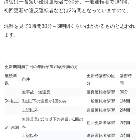
講習は一番短い優良運転者で30分、一般運転者で1時間、
初回更新や違反運転者などは2時間となっていますので、
混雑を見て1時間30分～3時間くらいはかかるものと思われ
ます。
更新期間満了日の年齢が満70歳未満の方
継続年
更新時講習の区
講習時
条件
数
分
間
無事故・無違反
優良運転者講習
30分
5年以上
3点以下の違反が1回のみ
一般運転者講習
1時間
上記以外
違反運転者講習
2時間
無違反又は3点以下の違反が1回の
初回更新者講習
2時間
み
5年未満
上記以外
違反運転者講習
2時間