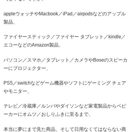
appleウォッチやMacbook／iPad／airpodsなどのアップル
製品、
ファイヤースティック／ファイヤー タブレット／kindle／
エコーなどのAmazon製品、
パソコン／スマホ／タブレット／カメラやBoseのスピーカ
ーにプロジェクター、
PS5／switchなどゲーム機器やソフトにゲーミング チェア
やモニター、
テレビ／冷蔵庫／ルンバやダイソンなど家電製品からベビ
ーカーにオムツ／おしりふきに至るまで、
本当に夢にまで見た商品、そして日用なくてはならない商