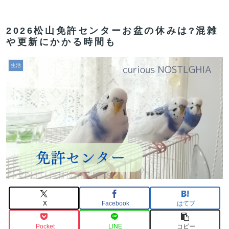
2026松山免許センターお盆の休みは?混雑
や更新にかかる時間も
生活
X
Facebook
はてブ
Pocket
LINE
コピー