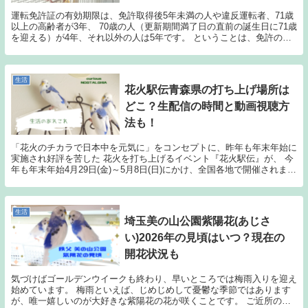
運転免許証の有効期限は、免許取得後5年未満の人や違反運転者、71歳
以上の高齢者が3年、 70歳の人（更新期間満了日の直前の誕生日に71歳
を迎える）が4年、それ以外の人は5年です。 ということは、免許の更
新で免許センターを訪れるのも、一般的に...
生活
花火駅伝青森県の打ち上げ場所は
どこ？生配信の時間と動画視聴方
法も！
「花火のチカラで日本中を元気に」をコンセプトに、昨年も年末年始に
実施され好評を苦した 花火を打ち上げるイベント『花火駅伝』が、 今
年も年末年始4月29日(金)～5月8日(日)にかけ、全国各地で開催されま
す。 さらに、2021年はコロナウィル...
生活
埼玉美の山公園紫陽花(あじさ
い)2026年の見頃はいつ？現在の
開花状況も
気づけばゴールデンウイークも終わり、早いところでは梅雨入りを迎え
始めています。 梅雨といえば、じめじめして憂鬱な季節ではあります
が、唯一嬉しいのが大好きな紫陽花の花が咲くことです。 ご近所の庭