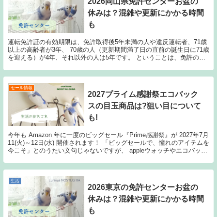
2026岡山県免許センターお盆の
休みは？混雑や更新にかかる時間
も
運転免許証の有効期限は、免許取得後5年未満の人や違反運転者、71歳
以上の高齢者が3年、 70歳の人（更新期間満了日の直前の誕生日に71歳
を迎える）が4年、それ以外の人は5年です。 ということは、免許の更
新で免許センターを訪れるのも、一般的に...
セール情報
2027プライム感謝祭エコバック
スの目玉商品は?狙い目について
も!
今年も Amazon 年に一度のビッグセール『Prime感謝祭』が 2027年7月
11(火)～12日(水) 開催されます！ 「ビッグセールで、憧れのアイテムを
今こそ」とのうたい文句じゃないですが、 appleウォッチやエコバック
ス／iPad...
生活
2026東京の免許センターお盆の
休みは？混雑や更新にかかる時間
も