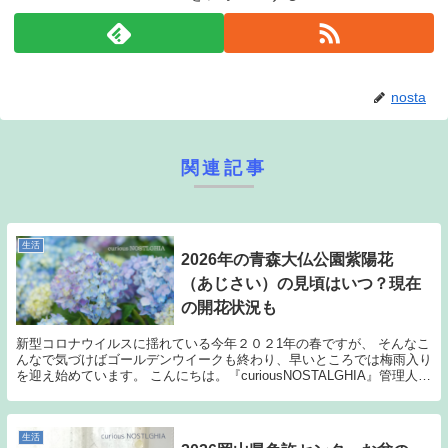
nosta
関連記事
生活
2026年の青森大仏公園紫陽花
（あじさい）の見頃はいつ？現在
の開花状況も
新型コロナウイルスに揺れている今年２０２1年の春ですが、 そんなこ
んなで気づけばゴールデンウイークも終わり、早いところでは梅雨入り
を迎え始めています。 こんにちは。『curiousNOSTALGHIA』管理人
の、のす太です。 ページをご覧い...
生活