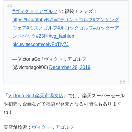
#ヴィクトリアゴルフ
の 福袋！メンズ！
https://t.co/rifnhyN75v
#デサントゴルフ
#マンシング
ウェア
#ミズノゴルフ
#ルコックゴルフ
#カッターア
ンドバック
#23区
#vg_fashion
pic.twitter.com/ceNFbTIy7J
— VictoriaGolf ヴィクトリアゴルフ
(@victoriagolf00)
December 28, 2019
『
Victoria Golf 楽天市場支店
』では、楽天スーパーセール
や初売り企画などで福袋が発売となる可能性もあります
ね！
実店舗検索：
ヴィクトリアゴルフ