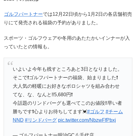
ゴルフパートナー
では12月22日頃から1月2日の各店舗初売
りにて発売される福袋の予約がありました。
スポーツ・ゴルフウェアや冬用のあたたかいインナーが入
っていたとの情報も。
いよいよ今年も残すところあと3日となりました。
そこで❗️ゴルフパートナーの福袋、始まりました❗️
大人気の軽暖にお好きなポロシャツを組み合わせ
てな、な、なんと‼️5,680円❗️
今話題のリンドバーグも選べてこのお値段‼️早い者
勝ちです❗️心よりお待ちしてます💓
#ゴルフ
#チーム
NND
#リンドバーグ
pic.twitter.com/NbzwFfPbxj
— ゴルフパートナー明治GC八千代店