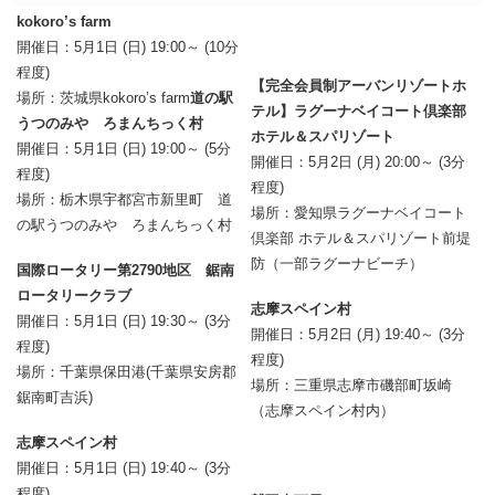
kokoro’s farm
開催日：5月1日 (日) 19:00～ (10分
程度)
【完全会員制アーバンリゾートホ
場所：茨城県kokoro’s farm
道の駅
テル】ラグーナベイコート倶楽部
うつのみや ろまんちっく村
ホテル＆スパリゾート
開催日：5月1日 (日) 19:00～ (5分
開催日：5月2日 (月) 20:00～ (3分
程度)
程度)
場所：栃木県宇都宮市新里町 道
場所：愛知県ラグーナベイコート
の駅うつのみや ろまんちっく村
倶楽部 ホテル＆スパリゾート前堤
防（一部ラグーナビーチ）
国際ロータリー第2790地区 鋸南
ロータリークラブ
志摩スペイン村
開催日：5月1日 (日) 19:30～ (3分
開催日：5月2日 (月) 19:40～ (3分
程度)
程度)
場所：千葉県保田港(千葉県安房郡
場所：三重県志摩市磯部町坂崎
鋸南町吉浜)
（志摩スペイン村内）
志摩スペイン村
開催日：5月1日 (日) 19:40～ (3分
程度)