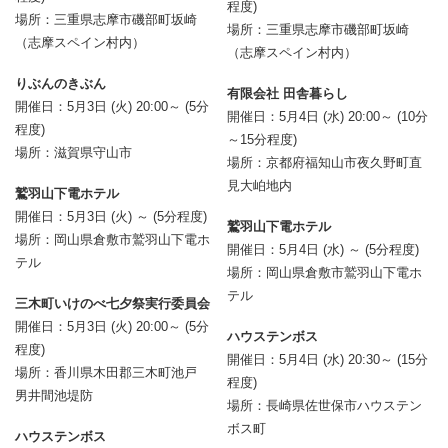
程度)
場所：三重県志摩市磯部町坂崎
場所：三重県志摩市磯部町坂崎
（志摩スペイン村内）
（志摩スペイン村内）
りぶんのきぶん
有限会社 田舎暮らし
開催日：5月3日 (火) 20:00～ (5分
開催日：5月4日 (水) 20:00～ (10分
程度)
～15分程度)
場所：滋賀県守山市
場所：京都府福知山市夜久野町直
見大岶地内
鷲羽山下電ホテル
開催日：5月3日 (火) ～ (5分程度)
鷲羽山下電ホテル
場所：岡山県倉敷市鷲羽山下電ホ
開催日：5月4日 (水) ～ (5分程度)
テル
場所：岡山県倉敷市鷲羽山下電ホ
テル
三木町いけのべ七夕祭実行委員会
開催日：5月3日 (火) 20:00～ (5分
ハウステンボス
程度)
開催日：5月4日 (水) 20:30～ (15分
場所：香川県木田郡三木町池戸
程度)
男井間池堤防
場所：長崎県佐世保市ハウステン
ボス町
ハウステンボス