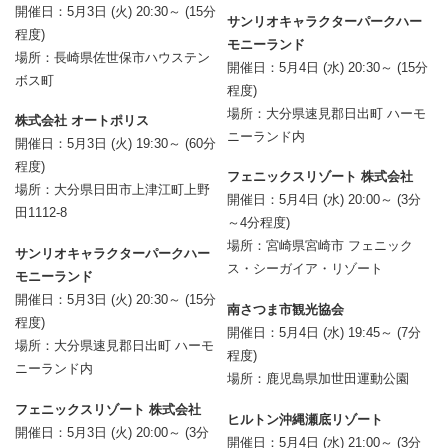
開催日：5月3日 (火) 20:30～ (15分
サンリオキャラクターパークハー
程度)
モニーランド
場所：長崎県佐世保市ハウステン
開催日：5月4日 (水) 20:30～ (15分
ボス町
程度)
場所：大分県速見郡日出町 ハーモ
株式会社 オートポリス
ニーランド内
開催日：5月3日 (火) 19:30～ (60分
程度)
フェニックスリゾート 株式会社
場所：大分県日田市上津江町上野
開催日：5月4日 (水) 20:00～ (3分
田1112-8
～4分程度)
場所：宮崎県宮崎市 フェニック
サンリオキャラクターパークハー
ス・シーガイア・リゾート
モニーランド
開催日：5月3日 (火) 20:30～ (15分
南さつま市観光協会
程度)
開催日：5月4日 (水) 19:45～ (7分
場所：大分県速見郡日出町 ハーモ
程度)
ニーランド内
場所：鹿児島県加世田運動公園
フェニックスリゾート 株式会社
ヒルトン沖縄瀬底リゾート
開催日：5月3日 (火) 20:00～ (3分
開催日：5月4日 (水) 21:00～ (3分