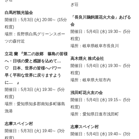
ぎ荘
白馬村観光協会
「長良川鵜飼屋花火大会」あげる
開催日：5月3日 (火) 20:00～ (15分
会
程度)
開催日：5月4日 (水) 19:30～ (5分
場所：長野県白馬グリーンスポー
程度)
ツの森付近
場所：岐阜県岐阜市長良川
立花 蘭 『第二の故郷 篠島の皆様
高木煙火 株式会社
へ・日頃の愛と感謝を込めて…
開催日：5月4日 (水) 19:30～ (5分
♡ 日本、世界の皆様へパワー
程度)
早く平和な世界に戻りますよう
場所：岐阜県大垣市内
に… 』
開催日：5月3日 (火) 19:30～ (5分
浅田町花火友の会
程度)
開催日：5月4日 (水) 19:15～ (5分
場所：愛知県知多郡南知多町篠島
程度)
漁港
場所：愛知県日進市浅田町
志摩スペイン村
志摩スペイン村
開催日：5月3日 (火) 19:40～ (3分
開催日：5月4日 (水) 19:40～ (3分
程度)