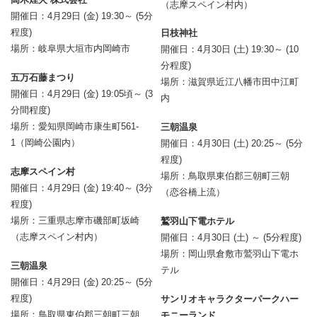
（志摩スペイン村内）
開催日：4月29日 (金) 19:30～ (5分
程度)
日枝神社
場所：岐阜県大垣市内岡崎市
開催日：4月30日 (土) 19:30～ (10
分程度)
五万石藤まつり
場所：滋賀県近江八幡市田中江町
開催日：4月29日 (金) 19:05頃～ (3
内
分間程度)
場所：愛知県岡崎市康生町561-
三朝温泉
1（岡崎公園内）
開催日：4月30日 (土) 20:25～ (5分
程度)
志摩スペイン村
場所：鳥取県東伯郡三朝町三朝
開催日：4月29日 (金) 19:40～ (3分
（恋谷橋上流）
程度)
場所：三重県志摩市磯部町坂崎
鷲羽山下電ホテル
（志摩スペイン村内）
開催日：4月30日 (土) ～ (5分程度)
場所：岡山県倉敷市鷲羽山下電ホ
三朝温泉
テル
開催日：4月29日 (金) 20:25～ (5分
程度)
サンリオキャラクターパークハー
場所：鳥取県東伯郡三朝町三朝
モニーランド