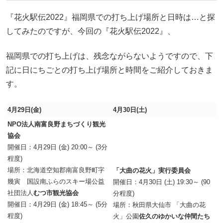
『花火駅伝2022』福岡県での打ち上げ場所と日時は…と探
してみたのですが、今回の『花火駅伝2022』、
福岡県での打ち上げは、残念ながらないようですので、下
記に日にちごとの打ち上げ場所と時間をご紹介しておきま
す。
4月29日(金)
4月30日(土)
NPO法人南富良野まちづくり観光
協会
開催日：4月29日 (金) 20:00～ (3分
程度)
場所：北海道空知郡南富良野町字
「大曲の花火」実行委員会
幾寅 国設南ふらのスキー場公益
開催日：4月30日 (土) 19:30～ (90
社団法人
むつ市観光協会
分程度)
開催日：4月29日 (金) 18:45～ (5分
場所：秋田県大仙市 「大曲の花
程度)
火」公園
佐久のゆかいな仲間たち