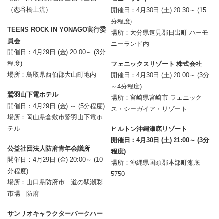
（恋谷橋上流）
開催日：4月30日 (土) 20:30～ (15
分程度)
TEENS ROCK IN YONAGO実行委
場所：大分県速見郡日出町 ハーモ
員会
ニーランド内
開催日：4月29日 (金) 20:00～ (3分
程度)
フェニックスリゾート 株式会社
場所：鳥取県西伯郡大山町地内
開催日：4月30日 (土) 20:00～ (3分
～4分程度)
鷲羽山下電ホテル
場所：宮崎県宮崎市 フェニック
開催日：4月29日 (金) ～ (5分程度)
ス・シーガイア・リゾート
場所：岡山県倉敷市鷲羽山下電ホ
テル
ヒルトン沖縄瀬底リゾート
開催日：4月30日 (土) 21:00～ (3分
公益社団法人防府青年会議所
程度)
開催日：4月29日 (金) 20:00～ (10
場所：沖縄県国頭郡本部町瀬底
分程度)
5750
場所：山口県防府市 道の駅潮彩
市場 防府
サンリオキャラクターパークハー