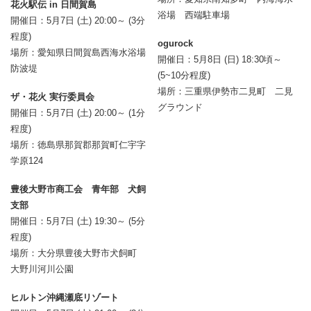
花火駅伝 in 日間賀島
浴場 西端駐車場
開催日：5月7日 (土) 20:00～ (3分
程度)
ogurock
場所：愛知県日間賀島西海水浴場
開催日：5月8日 (日) 18:30頃～
防波堤
(5~10分程度)
場所：三重県伊勢市二見町 二見
ザ・花火 実行委員会
グラウンド
開催日：5月7日 (土) 20:00～ (1分
程度)
場所：徳島県那賀郡那賀町仁宇字
学原124
豊後大野市商工会 青年部 犬飼
支部
開催日：5月7日 (土) 19:30～ (5分
程度)
場所：大分県豊後大野市犬飼町
大野川河川公園
ヒルトン沖縄瀬底リゾート