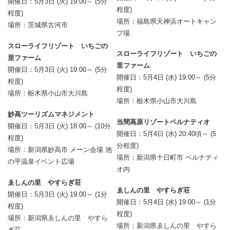
開催日：5月3日 (火) 19:00～ (5分
程度)
程度)
場所：福島県天神浜オートキャン
場所：茨城県古河市
プ場
スローライフリゾート いちごの
スローライフリゾート いちごの
里ファーム
里ファーム
開催日：5月3日 (火) 19:00～ (5分
開催日：5月4日 (水) 19:00～ (5分
程度)
程度)
場所：栃木県小山市大川島
場所：栃木県小山市大川島
妙高ツーリズムマネジメント
当間高原リゾートベルナティオ
開催日：5月3日 (火) 18:00～ (10分
開催日：5月4日 (水) 20:40頃～ (5
程度)
分程度)
場所：新潟県妙高市 メーン会場 池
場所：新潟県十日町市 ベルナティ
の平温泉イベント広場
オ内
ゑしんの里 やすらぎ荘
ゑしんの里 やすらぎ荘
開催日：5月3日 (火) 19:00～ (1分
開催日：5月4日 (水) 19:00～ (1分
程度)
程度)
場所：新潟県ゑしんの里 やすら
場所：新潟県ゑしんの里 やすら
ぎ荘