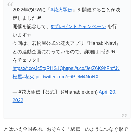
2022年のGWに『
#花火駅伝
』を開催することが決
定しました🎆
開催を記念して、
#プレゼントキャンペーン
を行
います✨
今回は、若松屋公式の花火アプリ『Hanabi-Navi』
との連動企画になっているので、詳細は下記URL
をチェック‼️
https://t.co/Jc5tqRHS1Q
https://t.co/JerZ6K9hFn
#若
松屋
#花火
pic.twitter.com/e6PDM4NoNX
— #花火駅伝【公式】 (@hanabiekiden)
April 20,
2022
とはいえ全国各地、おそらく「駅伝」のようにつなぐ形で