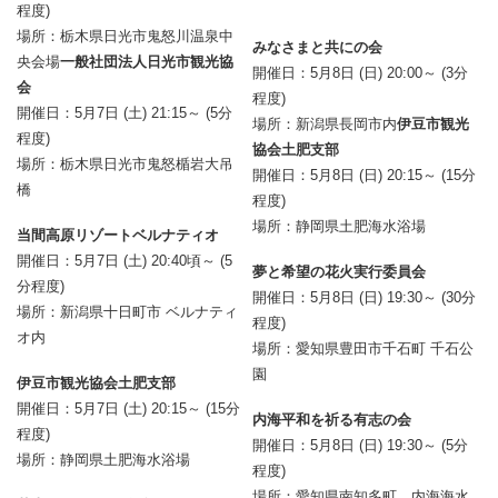
程度)
場所：栃木県日光市鬼怒川温泉中
みなさまと共にの会
央会場
一般社団法人日光市観光協
開催日：5月8日 (日) 20:00～ (3分
会
程度)
開催日：5月7日 (土) 21:15～ (5分
場所：新潟県長岡市内
伊豆市観光
程度)
協会土肥支部
場所：栃木県日光市鬼怒楯岩大吊
開催日：5月8日 (日) 20:15～ (15分
橋
程度)
場所：静岡県土肥海水浴場
当間高原リゾートベルナティオ
開催日：5月7日 (土) 20:40頃～ (5
夢と希望の花火実行委員会
分程度)
開催日：5月8日 (日) 19:30～ (30分
場所：新潟県十日町市 ベルナティ
程度)
オ内
場所：愛知県豊田市千石町 千石公
園
伊豆市観光協会土肥支部
開催日：5月7日 (土) 20:15～ (15分
内海平和を祈る有志の会
程度)
開催日：5月8日 (日) 19:30～ (5分
場所：静岡県土肥海水浴場
程度)
場所：愛知県南知多町 内海海水