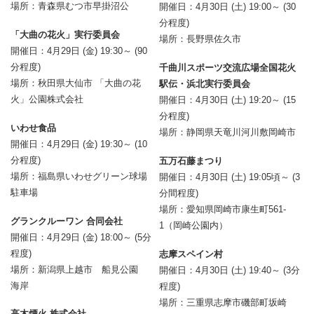
場所：青森県むつ市早掛沼公
開催日：4月30日 (土) 19:00～ (30
分程度)
「大曲の花火」実行委員会
場所：長野県佐久市
開催日：4月29日 (金) 19:30～ (90
分程度)
千曲川スポーツ交流広場全国花火
場所：秋田県大仙市 「大曲の花
駅伝・浜北実行委員会
火」公園株式会社
開催日：4月30日 (土) 19:20～ (15
分程度)
いわせ食品
場所：静岡県天竜川河川敷岡崎市
開催日：4月29日 (金) 19:30～ (10
分程度)
五万石藤まつり
場所：福島県いわせグリーン球場
開催日：4月30日 (土) 19:05頃～ (3
駐車場
分間程度)
場所：愛知県岡崎市康生町561-
グランクルーワン 合同会社
1（岡崎公園内）
開催日：4月29日 (金) 18:00～ (5分
程度)
志摩スペイン村
場所：新潟県上越市 船見公園
開催日：4月30日 (土) 19:40～ (3分
海岸
程度)
場所：三重県志摩市磯部町坂崎
高木煙火 株式会社