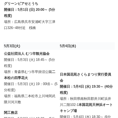
グリーンピアせとうち
開催日：5月1日 (日) 20:00～ (5分
程度)
場所：広島県呉市安浦町大字三津
口326−48付近 桟橋
5月3日(火)
5月4日(水)
公益社団法人 むつ市観光協会
開催日：5月3日 (火) 18:45～ (5分
程度)
場所：青森県むつ市早掛沼公園
二
日本国花苑さくらまつり実行委員
本松の四季花火
会
開催日：5月3日 (火) 19：00頃～ (5
開催日：5月4日 (水) 19:30～ (40分
分程度)
程度)
場所：福島県二本松市上川埼阿武
場所：秋田県南秋田郡井川町浜井
隈川河川敷
川二階102-1
本国花苑天神浜オート
キャンプ場
関工務店
開催日：5月4日 (水) 18:30～ (6分