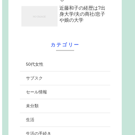
近藤和子の経歴は?出
身大学/夫の商社/息子
や娘の大学
カテゴリー
50代女性
サブスク
セール情報
未分類
生活
生活の手続き