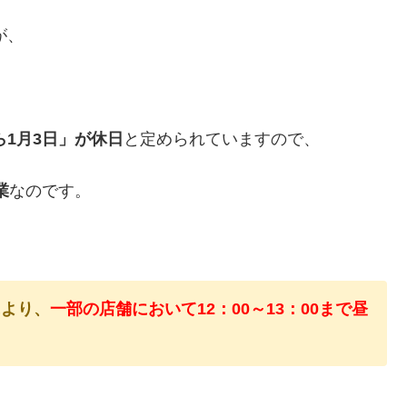
が、
ら1月3日」が休日
と定められていますので、
業
なのです。
により、
一部の店舗において12：00～13：00まで
昼