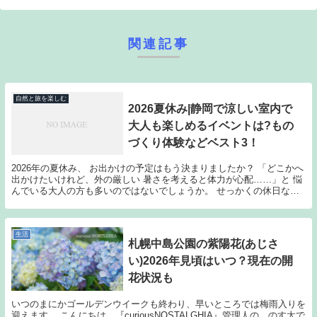
関連記事
自然と旅を楽しむ
2026夏休み|静岡で涼しい室内で
大人も楽しめるイベントは?もの
づくり体験などベスト3！
2026年の夏休み、 お出かけの予定はもう決まりましたか？ 「どこかへ
出かけたいけれど、外の厳しい 暑さを考えると体力が心配……」と 悩
んでいる大人の方も多いのではないでしょうか。 せっかくの休日な
ら、涼しく快適な空間で 過ごしつつ、日常を...
生活
札幌中島公園の紫陽花(あじさ
い)2026年見頃はいつ？現在の開
花状況も
いつのまにかゴールデンウイークも終わり、早いところでは梅雨入りを
迎えます。 こんにちは。『curiousNOSTALGHIA』管理人の、のす太で