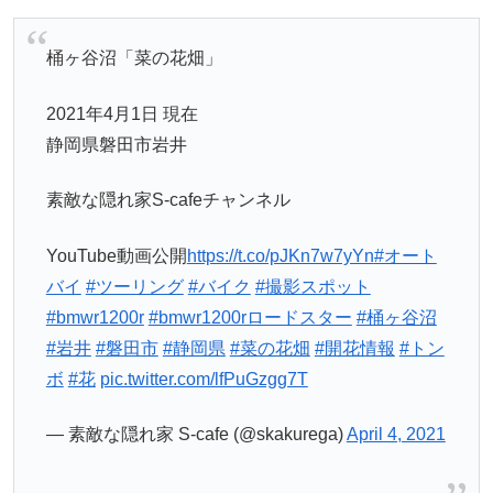
桶ヶ谷沼「菜の花畑」
2021年4月1日 現在
静岡県磐田市岩井
素敵な隠れ家S-cafeチャンネル
YouTube動画公開
https://t.co/pJKn7w7yYn
#オート
バイ
#ツーリング
#バイク
#撮影スポット
#bmwr1200r
#bmwr1200rロードスター
#桶ヶ谷沼
#岩井
#磐田市
#静岡県
#菜の花畑
#開花情報
#トン
ボ
#花
pic.twitter.com/lfPuGzgg7T
— 素敵な隠れ家 S-cafe (@skakurega)
April 4, 2021