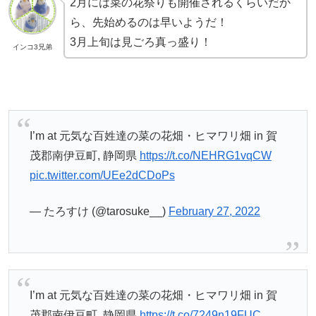
2月には菜の花祭りも開催されるくらいだか
ら、先始めるのは早いようだ！
3月上旬は見ごろ真っ盛り！
インコ3兄弟
I’m at 元気な百姓達の菜の花畑・ヒマワリ畑 in 賀
茂郡南伊豆町, 静岡県
https://t.co/NEHRG1vqCW
pic.twitter.com/UEe2dCDoPs
— たろすけ (@tarosuke__)
February 27, 2022
I’m at 元気な百姓達の菜の花畑・ヒマワリ畑 in 賀
茂郡南伊豆町, 静岡県
https://t.co/7249n19FUC