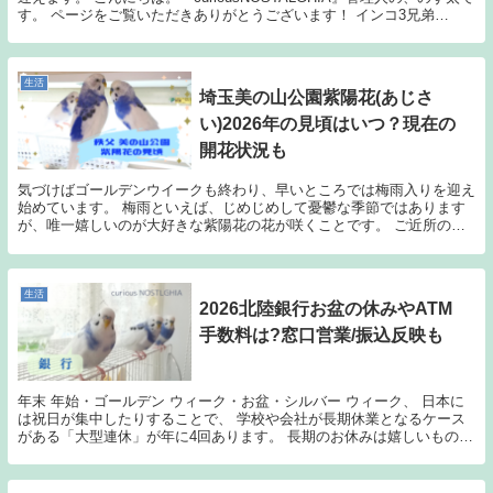
す。 ページをご覧いただきありがとうございます！ インコ3兄弟
「curiousNOSTALGH...
生活
埼玉美の山公園紫陽花(あじさ
い)2026年の見頃はいつ？現在の
開花状況も
気づけばゴールデンウイークも終わり、早いところでは梅雨入りを迎え
始めています。 梅雨といえば、じめじめして憂鬱な季節ではあります
が、唯一嬉しいのが大好きな紫陽花の花が咲くことです。 ご近所の庭
先の紫陽花ももちろんきれいなのですが、 紫陽花に...
生活
2026北陸銀行お盆の休みやATM
手数料は?窓口営業/振込反映も
年末 年始・ゴールデン ウィーク・お盆・シルバー ウィーク、 日本に
は祝日が集中したりすることで、 学校や会社が長期休業となるケース
がある「大型連休」が年に4回あります。 長期のお休みは嬉しいもので
すが、官公庁なども休みに入ってしまう場合も...