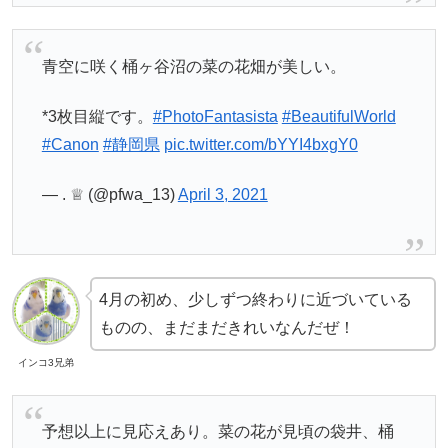
青空に咲く桶ヶ谷沼の菜の花畑が美しい。
*3枚目縦です。
#PhotoFantasista
#BeautifulWorld
#Canon
#静岡県
pic.twitter.com/bYYI4bxgY0
— . ♕ (@pfwa_13)
April 3, 2021
4月の初め、少しずつ終わりに近づいている
ものの、まだまだきれいなんだぜ！
インコ3兄弟
予想以上に見応えあり。菜の花が見頃の袋井、桶