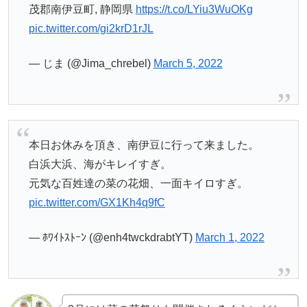
茂郡南伊豆町, 静岡県
https://t.co/LYiu3WuOKg
pic.twitter.com/gi2krD1rJL
— じま (@Jima_chrebel)
March 5, 2022
本日お休みを頂き、南伊豆に行って来ました。
白浜大浜、海がキレイすぎ。
元気な百姓達の菜の花畑、一面キイロすぎ。
pic.twitter.com/GX1Kh4q9fC
— ﾎﾜｲﾄｽﾄｰﾝ (@enh4twckdrabtYT)
March 1, 2022