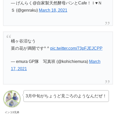
— げんらく@自家製天然酵母パンとCafe！Ｉ♥Ｎ
Ｓ (@genraku)
March 18, 2021
桶ヶ谷沼なう
菜の花が満開です^ ^
pic.twitter.com/73pFJEJCPP
— emura GP隊 写真班 (@kohichiemura)
March
17, 2021
3月中旬がちょうど見ごろのようなんだぜ！
インコ3兄弟