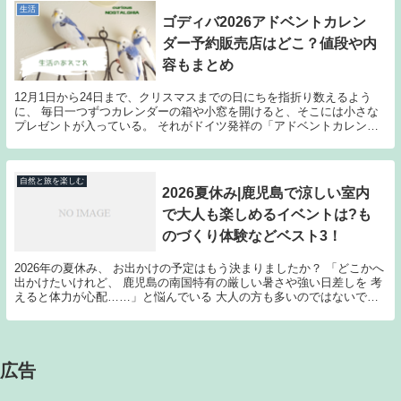
生活
ゴディバ2026アドベントカレン
ダー予約販売店はどこ？値段や内
容もまとめ
12月1日から24日まで、クリスマスまでの日にちを指折り数えるよう
に、 毎日一つずつカレンダーの箱や小窓を開けると、そこには小さな
プレゼントが入っている。 それがドイツ発祥の「アドベントカレンダ
ー」です。 毎日のプレゼントの中身は、もともと...
自然と旅を楽しむ
2026夏休み|鹿児島で涼しい室内
で大人も楽しめるイベントは?も
のづくり体験などベスト3！
2026年の夏休み、 お出かけの予定はもう決まりましたか？ 「どこかへ
出かけたいけれど、 鹿児島の南国特有の厳しい暑さや強い日差しを 考
えると体力が心配……」と悩んでいる 大人の方も多いのではないでし
ょうか。 せっかくの休日なら、涼しく快適...
広告