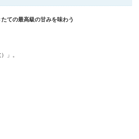
きたての最高級の甘みを味わう
盆）」。
う