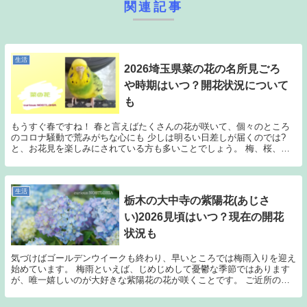
関連記事
生活
2026埼玉県菜の花の名所見ごろ
や時期はいつ？開花状況について
も
もうすぐ春ですね！ 春と言えばたくさんの花が咲いて、個々のところ
のコロナ騒動で荒みがちな心にも 少しは明るい日差しが届くのでは?
と、お花見を楽しみにされている方も多いことでしょう。 梅、桜、チ
ューリップ、菜の花、最近はネモフィラなんかも人気...
生活
栃木の大中寺の紫陽花(あじさ
い)2026見頃はいつ？現在の開花
状況も
気づけばゴールデンウイークも終わり、早いところでは梅雨入りを迎え
始めています。 梅雨といえば、じめじめして憂鬱な季節ではあります
が、唯一嬉しいのが大好きな紫陽花の花が咲くことです。 ご近所の庭
先の紫陽花ももちろんきれいなのですが、 紫陽花に...