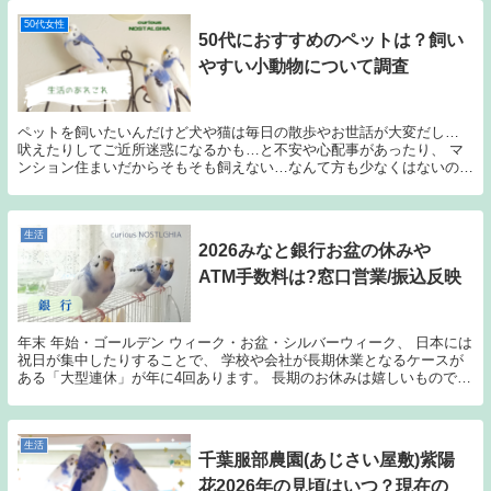
50代女性
50代におすすめのペットは？飼い
やすい小動物について調査
ペットを飼いたいんだけど犬や猫は毎日の散歩やお世話が大変だし…
吠えたりしてご近所迷惑になるかも…と不安や心配事があったり、 マ
ンション住まいだからそもそも飼えない…なんて方も少なくはないので
は？ 我が家も犬を飼いたいのですが、お世話や飼育...
生活
2026みなと銀行お盆の休みや
ATM手数料は?窓口営業/振込反映
年末 年始・ゴールデン ウィーク・お盆・シルバーウィーク、 日本には
祝日が集中したりすることで、 学校や会社が長期休業となるケースが
ある「大型連休」が年に4回あります。 長期のお休みは嬉しいものです
が、官公庁なども休みに入ってしまう場合もあ...
生活
千葉服部農園(あじさい屋敷)紫陽
花2026年の見頃はいつ？現在の