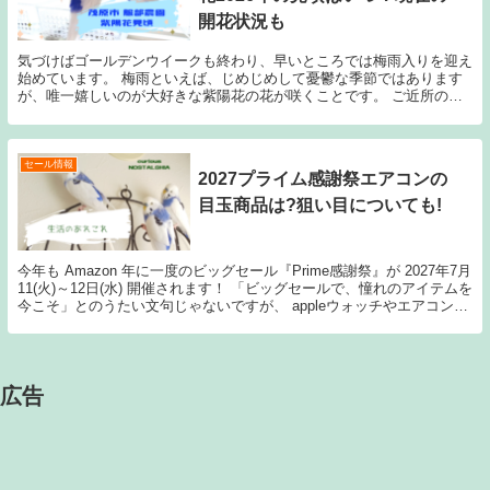
開花状況も
気づけばゴールデンウイークも終わり、早いところでは梅雨入りを迎え
始めています。 梅雨といえば、じめじめして憂鬱な季節ではあります
が、唯一嬉しいのが大好きな紫陽花の花が咲くことです。 ご近所の庭
先の紫陽花ももちろんきれいなのですが、 紫陽花に...
セール情報
2027プライム感謝祭エアコンの
目玉商品は?狙い目についても!
今年も Amazon 年に一度のビッグセール『Prime感謝祭』が 2027年7月
11(火)～12日(水) 開催されます！ 「ビッグセールで、憧れのアイテムを
今こそ」とのうたい文句じゃないですが、 appleウォッチやエアコン／
iPad／a...
広告