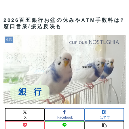
2026百五銀行お盆の休みやATM手数料は?
窓口営業/振込反映も
生活
X
Facebook
はてブ